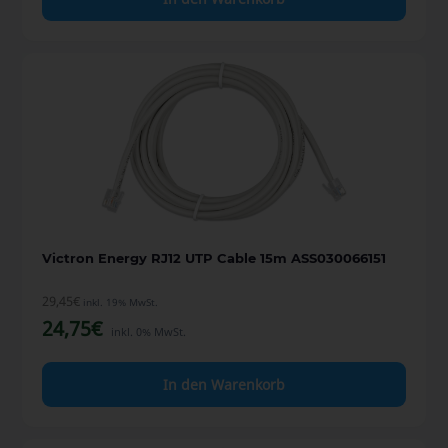
Victron Energy RJ12 UTP Cable 15m ASS030066151
29,45
€
inkl. 19% MwSt.
24,75
€
inkl. 0% MwSt.
In den Warenkorb