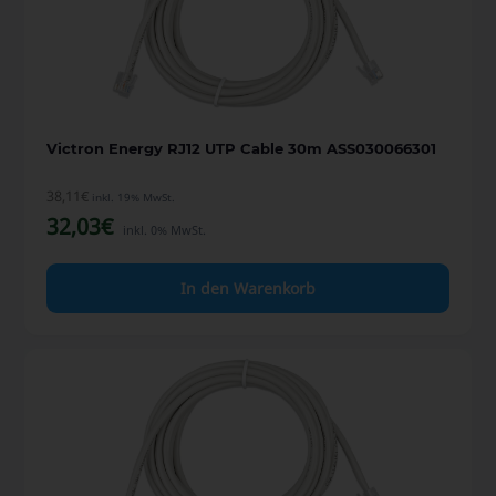
Victron Energy RJ12 UTP Cable 30m ASS030066301
38,11
€
inkl. 19% MwSt.
32,03
€
inkl. 0% MwSt.
In den Warenkorb