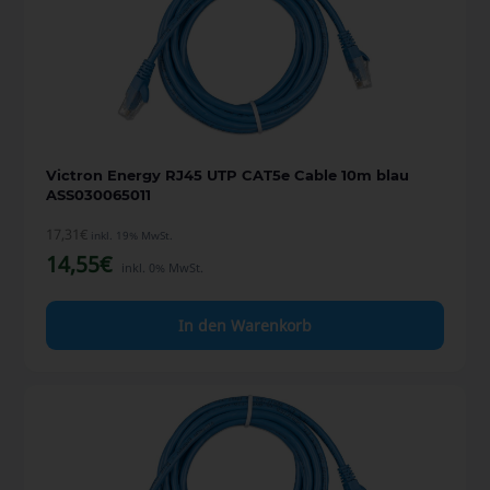
Victron Energy RJ45 UTP CAT5e Cable 10m blau
ASS030065011
17,31
€
inkl. 19% MwSt.
14,55
€
inkl. 0% MwSt.
In den Warenkorb