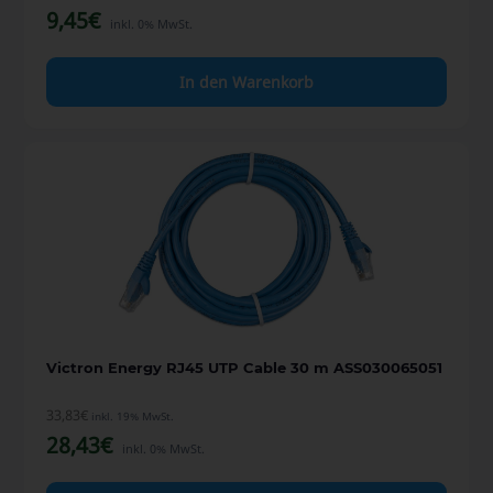
9,45
€
inkl. 0% MwSt.
In den Warenkorb
Victron Energy RJ45 UTP Cable 30 m ASS030065051
33,83
€
inkl. 19% MwSt.
28,43
€
inkl. 0% MwSt.