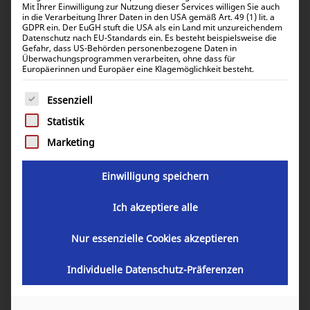
Ergebnisse 49 – 72 von 87 werden angezeigt
Mit Ihrer Einwilligung zur Nutzung dieser Services willigen Sie auch
in die Verarbeitung Ihrer Daten in den USA gemäß Art. 49 (1) lit. a
GDPR ein. Der EuGH stuft die USA als ein Land mit unzureichendem
Datenschutz nach EU-Standards ein. Es besteht beispielsweise die
Standardsortierung
Gefahr, dass US-Behörden personenbezogene Daten in
Überwachungsprogrammen verarbeiten, ohne dass für
Europäerinnen und Europäer eine Klagemöglichkeit besteht.
Es folgt eine Liste der Service-Gruppen, für die eine Einwill
Essenziell
Statistik
Marketing
Einwilligung speichern
Ich akzeptiere alle
Victron Orion-Tr Isolated DC-DC Charger remote
Nur essenzielle Cookies akzeptieren
cable ASS070300100
17,31
€
Individuelle Datenschutz-Präferenzen
inkl. 19% MwSt.
14,55
€
inkl. 0% MwSt.