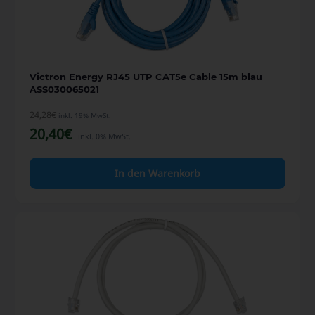
Victron Energy RJ45 UTP CAT5e Cable 15m blau
ASS030065021
24,28
€
inkl. 19% MwSt.
20,40
€
inkl. 0% MwSt.
In den Warenkorb