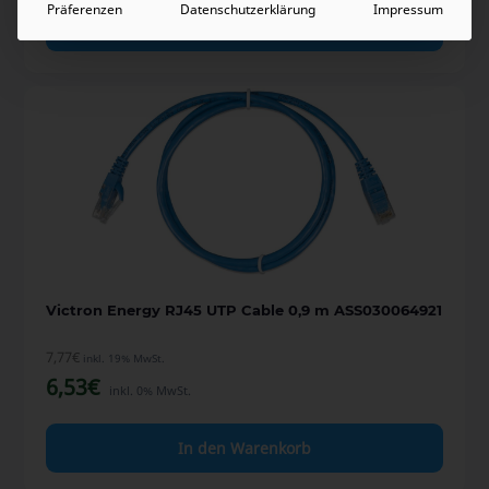
Präferenzen
Datenschutzerklärung
Impressum
In den Warenkorb
Victron Energy RJ45 UTP Cable 0,9 m ASS030064921
7,77
€
inkl. 19% MwSt.
6,53
€
inkl. 0% MwSt.
In den Warenkorb