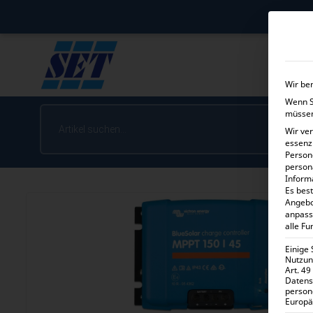
Wir be
Wenn Si
müssen
Wir ve
essenz
Person
person
Inform
Es best
Angebo
anpass
alle Fu
Einige
Nutzung
Art. 49
Datens
person
Europä