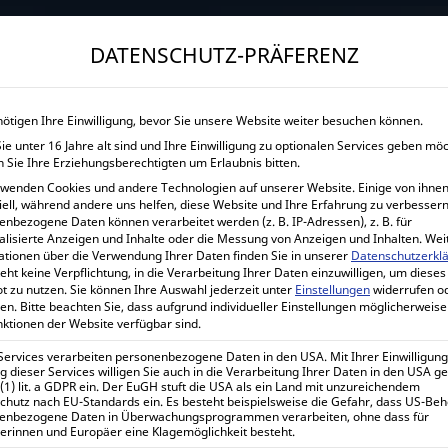
→
Gewerblicher Kunde?
Jetzt Händlerkonditionen sichern!
DATENSCHUTZ-PRÄFERENZ
START
UNTERNEHMEN
SHOP
LEISTUNGEN
nötigen Ihre Einwilligung, bevor Sie unsere Website weiter besuchen können.
e unter 16 Jahre alt sind und Ihre Einwilligung zu optionalen Services geben mö
VICTRON ENE
 Sie Ihre Erziehungsberechtigten um Erlaubnis bitten.
rwenden Cookies und andere Technologien auf unserer Website. Einige von ihnen
Home
iell, während andere uns helfen, diese Website und Ihre Erfahrung zu verbessern
enbezogene Daten können verarbeitet werden (z. B. IP-Adressen), z. B. für
alisierte Anzeigen und Inhalte oder die Messung von Anzeigen und Inhalten.
Wei
ationen über die Verwendung Ihrer Daten finden Sie in unserer
Datenschutzerkl
eht keine Verpflichtung, in die Verarbeitung Ihrer Daten einzuwilligen, um dieses
t zu nutzen.
Sie können Ihre Auswahl jederzeit unter
Einstellungen
widerrufen o
Victron Energy BlueSolar MP
en.
Bitte beachten Sie, dass aufgrund individueller Einstellungen möglicherweise
nktionen der Website verfügbar sind.
156,68
€
 Services verarbeiten personenbezogene Daten in den USA. Mit Ihrer Einwilligung
inkl. 0% MwSt.
 dieser Services willigen Sie auch in die Verarbeitung Ihrer Daten in den USA 
186,45
€
 (1) lit. a GDPR ein. Der EuGH stuft die USA als ein Land mit unzureichendem
inkl. 19% MwSt.
chutz nach EU-Standards ein. Es besteht beispielsweise die Gefahr, dass US-Be
enbezogene Daten in Überwachungsprogrammen verarbeiten, ohne dass für
erinnen und Europäer eine Klagemöglichkeit besteht.
Lieferzeit:
1-7 Werktage