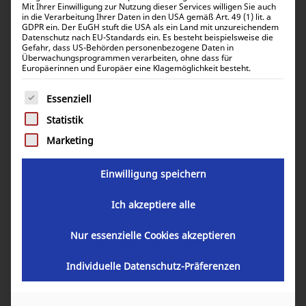
Mit Ihrer Einwilligung zur Nutzung dieser Services willigen Sie auch
in die Verarbeitung Ihrer Daten in den USA gemäß Art. 49 (1) lit. a
Hohe Kühlleistung von 9 kW / 30.000 BTU/h
GDPR ein. Der EuGH stuft die USA als ein Land mit unzureichendem
Datenschutz nach EU-Standards ein. Es besteht beispielsweise die
Einfache und schnelle Montage „Plug and Cool“
Gefahr, dass US-Behörden personenbezogene Daten in
Überwachungsprogrammen verarbeiten, ohne dass für
SLIDES: Schnelle Wartung, schnelle Installation
Europäerinnen und Europäer eine Klagemöglichkeit besteht.
Kältemittelschnellkupplungen, vorgefüllt
Es folgt eine Liste der Service-Gruppen, für die eine Einwill
Essenziell
Sehr kleine Abmessungen, geringes Gewicht
Statistik
Optionaler Betrieb mit Inverter
Marketing
Informative PDF Datei zur Kompact Klimaanlage
Einwilligung speichern
Ich akzeptiere alle
Technisches Datenblatt der Klimaanlage
Nur essenzielle Cookies akzeptieren
Individuelle Datenschutz-Präferenzen