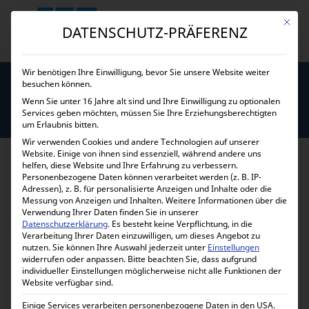
Mit die
DATENSCHUTZ-PRÄFERENZ
Wir benötigen Ihre Einwilligung, bevor Sie unsere Website weiter
besuchen können.
Wenn Sie unter 16 Jahre alt sind und Ihre Einwilligung zu optionalen
Services geben möchten, müssen Sie Ihre Erziehungsberechtigten
KOMPACT KLIMAANLAGEN
um Erlaubnis bitten.
Wir verwenden Cookies und andere Technologien auf unserer
Website. Einige von ihnen sind essenziell, während andere uns
helfen, diese Website und Ihre Erfahrung zu verbessern.
Personenbezogene Daten können verarbeitet werden (z. B. IP-
KOMPACT KLIMAANALAGE
Adressen), z. B. für personalisierte Anzeigen und Inhalte oder die
Messung von Anzeigen und Inhalten.
Weitere Informationen über die
Verwendung Ihrer Daten finden Sie in unserer
Für LKW, Schienenfahrzeuge, Container,
Datenschutzerklärung
.
Es besteht keine Verpflichtung, in die
Verarbeitung Ihrer Daten einzuwilligen, um dieses Angebot zu
Anhänger
nutzen.
Sie können Ihre Auswahl jederzeit unter
Einstellungen
widerrufen oder anpassen.
Bis Temperaturen von +60° C einsatzfähig
Bitte beachten Sie, dass aufgrund
individueller Einstellungen möglicherweise nicht alle Funktionen der
Website verfügbar sind.
Betrieb mit Wand- oder Deckenverdampfern
Einige Services verarbeiten personenbezogene Daten in den USA.
Wahlweise Scroll- oder Kolbenkompressor