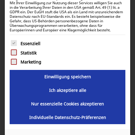
Mit Ihrer Einwilligung zur Nutzung dieser Services willigen Sie auch
verbleibenden Schalldruckpegel im Bereich von nur
in die Verarbeitung Ihrer Daten in den USA gemäß Art. 49 (1) lit. a
GDPR ein. Der EuGH stuft die USA als ein Land mit unzureichendem
54 bis 62 dB/A.
Datenschutz nach EU-Standards ein. Es besteht beispielsweise die
Gefahr, dass US-Behörden personenbezogene Daten in
Überwachungsprogrammen verarbeiten, ohne dass für
Schallmessungen werden durch das sogenannte
Europäerinnen und Europäer eine Klagemöglichkeit besteht.
Hüllflächenverfahren durchgeführt. Dabei werden die
Es folgt eine Liste der Service-Gruppen, für die eine Einwill
Essenziell
Stromerzeuger
auf einem Freifeld aufgebaut und in 7-
10m Abstand mit bis zu 8 Messstellen geprüft.
Statistik
Marketing
Zusätzliche Installationen in Anwendungen können
Geräusche verstärken. Es ist daher wichtig, den
Einwilligung speichern
Einbauraum gut zu planen.
Ich akzeptiere alle
SET Stange Energietechnik GmbH
berät Sie gerne bei
der Integration unserer Stromerzeuger.
Nur essenzielle Cookies akzeptieren
Individuelle Datenschutz-Präferenzen