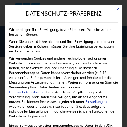
Mit die
DATENSCHUTZ-PRÄFERENZ
Wir benötigen Ihre Einwilligung, bevor Sie unsere Website weiter
besuchen können.
Wenn Sie unter 16 Jahre alt sind und Ihre Einwilligung zu optionalen
Services geben möchten, müssen Sie Ihre Erziehungsberechtigten
SUPERSCHALLDÄMMUNG
um Erlaubnis bitten.
Wir verwenden Cookies und andere Technologien auf unserer
Website. Einige von ihnen sind essenziell, während andere uns
helfen, diese Website und Ihre Erfahrung zu verbessern.
Personenbezogene Daten können verarbeitet werden (z. B. IP-
Die
Superschalldämmung
unserer Generatoren ist
Adressen), z. B. für personalisierte Anzeigen und Inhalte oder die
Messung von Anzeigen und Inhalten.
Weitere Informationen über die
das Ergebnis aufwändiger Entwicklung einer
Verwendung Ihrer Daten finden Sie in unserer
Datenschutzerklärung
.
Es besteht keine Verpflichtung, in die
Vollkapselung.
Verarbeitung Ihrer Daten einzuwilligen, um dieses Angebot zu
nutzen.
Sie können Ihre Auswahl jederzeit unter
Einstellungen
widerrufen oder anpassen.
Bitte beachten Sie, dass aufgrund
Auf Basis wassergekühlter Dieselmotoren und
individueller Einstellungen möglicherweise nicht alle Funktionen der
Generatoren, die in einer
geschlossenen Schallkapsel
Website verfügbar sind.
eingebaut sind, haben unsere Generatoren einen
Einige Services verarbeiten personenbezogene Daten in den USA.