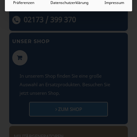
Präferenzen
Datenschutzerklärung
Impressum
BERATUNGSHOTLINE
02173 / 399 370
UNSER SHOP
In unserem Shop finden Sie eine große
Auswahl an Ersatzprodukten. Besuchen Sie
jetzt unseren Shop.
ZUM SHOP
MILITÄRGENERATOREN