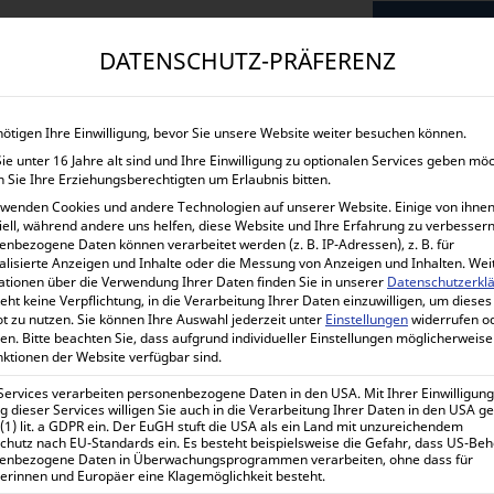
START
UNTERNEHMEN
SHOP
LEISTUNGEN
DATENSCHUTZ-PRÄFERENZ
nötigen Ihre Einwilligung, bevor Sie unsere Website weiter besuchen können.
e unter 16 Jahre alt sind und Ihre Einwilligung zu optionalen Services geben mö
 Sie Ihre Erziehungsberechtigten um Erlaubnis bitten.
rwenden Cookies und andere Technologien auf unserer Website. Einige von ihnen
enannt, gilt als zuverlässig und preisgünstig. Der Bleiakku kan
iell, während andere uns helfen, diese Website und Ihre Erfahrung zu verbessern
enbezogene Daten können verarbeitet werden (z. B. IP-Adressen), z. B. für
ntladung. Er stellt mit seinen vielen Optimierungen für untersch
alisierte Anzeigen und Inhalte oder die Messung von Anzeigen und Inhalten.
Wei
ationen über die Verwendung Ihrer Daten finden Sie in unserer
Datenschutzerkl
eht keine Verpflichtung, in die Verarbeitung Ihrer Daten einzuwilligen, um dieses
t zu nutzen.
Sie können Ihre Auswahl jederzeit unter
Einstellungen
widerrufen o
en.
Bitte beachten Sie, dass aufgrund individueller Einstellungen möglicherweise
ERIEN?
nktionen der Website verfügbar sind.
 Services verarbeiten personenbezogene Daten in den USA. Mit Ihrer Einwilligung
 dieser Services willigen Sie auch in die Verarbeitung Ihrer Daten in den USA 
 (1) lit. a GDPR ein. Der EuGH stuft die USA als ein Land mit unzureichendem
tzbedingungen
chutz nach EU-Standards ein. Es besteht beispielsweise die Gefahr, dass US-Be
gere Austauschintervalle
enbezogene Daten in Überwachungsprogrammen verarbeiten, ohne dass für
erinnen und Europäer eine Klagemöglichkeit besteht.