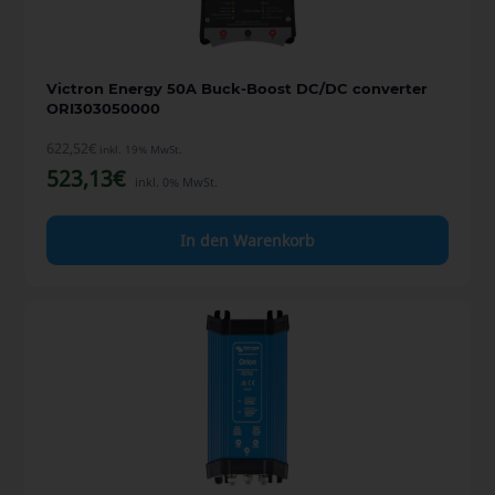
Victron Energy 50A Buck-Boost DC/DC converter
ORI303050000
622,52
€
inkl. 19% MwSt.
523,13
€
inkl. 0% MwSt.
In den Warenkorb