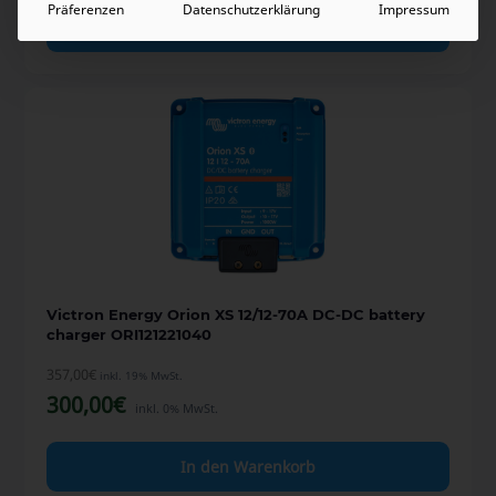
Präferenzen
Datenschutzerklärung
Impressum
In den Warenkorb
Victron Energy Orion XS 12/12-70A DC-DC battery
charger ORI121221040
357,00
€
inkl. 19% MwSt.
300,00
€
inkl. 0% MwSt.
In den Warenkorb