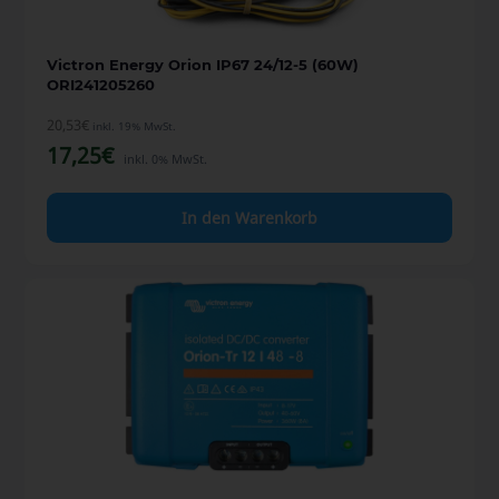
Victron Energy Orion IP67 24/12-5 (60W)
ORI241205260
20,53
€
inkl. 19% MwSt.
17,25
€
inkl. 0% MwSt.
In den Warenkorb