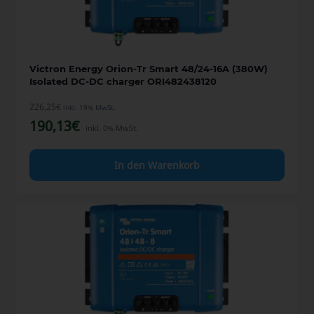
Victron Energy Orion-Tr Smart 48/24-16A (380W)
Isolated DC-DC charger ORI482438120
226,25
€
inkl. 19% MwSt.
190,13
€
inkl. 0% MwSt.
In den Warenkorb