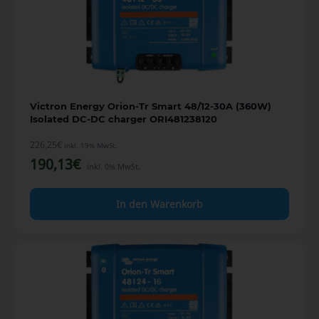
Victron Energy Orion-Tr Smart 48/12-30A (360W)
Isolated DC-DC charger ORI481238120
226,25
€
inkl. 19% MwSt.
190,13
€
inkl. 0% MwSt.
In den Warenkorb