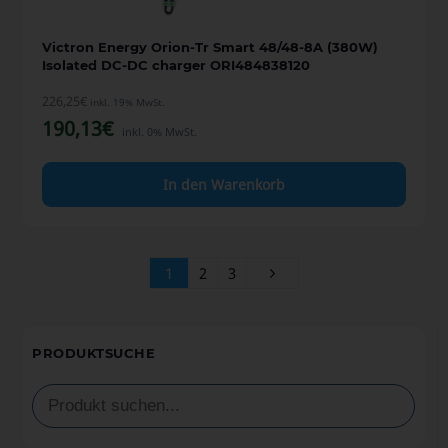
Victron Energy Orion-Tr Smart 48/48-8A (380W)
Isolated DC-DC charger ORI484838120
226,25
€
inkl. 19% MwSt.
190,13
€
inkl. 0% MwSt.
In den Warenkorb
1
2
3
PRODUKTSUCHE