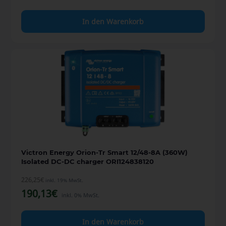
In den Warenkorb
Victron Energy Orion-Tr Smart 12/48-8A (360W)
Isolated DC-DC charger ORI124838120
226,25
€
inkl. 19% MwSt.
190,13
€
inkl. 0% MwSt.
In den Warenkorb