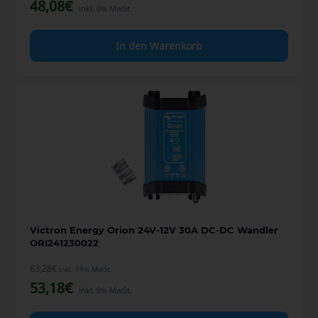
48,08
€
inkl. 0% MwSt.
In den Warenkorb
Victron Energy Orion 24V-12V 30A DC-DC Wandler
ORI241230022
63,28
€
inkl. 19% MwSt.
53,18
€
inkl. 0% MwSt.