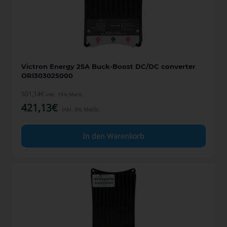
Victron Energy 25A Buck-Boost DC/DC converter
ORI303025000
501,14
€
inkl. 19% MwSt.
421,13
€
inkl. 0% MwSt.
In den Warenkorb