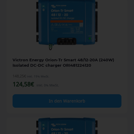
Victron Energy Orion-Tr Smart 48/12-20A (240W)
Isolated DC-DC charger ORI481224120
148,25
€
inkl. 19% MwSt.
124,58
€
inkl. 0% MwSt.
In den Warenkorb