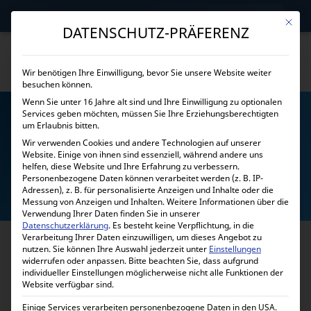
→
Gewerblicher Kunde?
Jetzt Händlerkonditionen sichern!
Mit die
DATENSCHUTZ-PRÄFERENZ
Wir benötigen Ihre Einwilligung, bevor Sie unsere Website weiter
besuchen können.
Wenn Sie unter 16 Jahre alt sind und Ihre Einwilligung zu optionalen
Services geben möchten, müssen Sie Ihre Erziehungsberechtigten
um Erlaubnis bitten.
Wir verwenden Cookies und andere Technologien auf unserer
Website. Einige von ihnen sind essenziell, während andere uns
helfen, diese Website und Ihre Erfahrung zu verbessern.
DC DC WANDLER
Personenbezogene Daten können verarbeitet werden (z. B. IP-
Adressen), z. B. für personalisierte Anzeigen und Inhalte oder die
Messung von Anzeigen und Inhalten.
Weitere Informationen über die
Verwendung Ihrer Daten finden Sie in unserer
Datenschutzerklärung
.
Es besteht keine Verpflichtung, in die
Verarbeitung Ihrer Daten einzuwilligen, um dieses Angebot zu
nutzen.
Sie können Ihre Auswahl jederzeit unter
Einstellungen
widerrufen oder anpassen.
Bitte beachten Sie, dass aufgrund
individueller Einstellungen möglicherweise nicht alle Funktionen der
Website verfügbar sind.
Einige Services verarbeiten personenbezogene Daten in den USA.