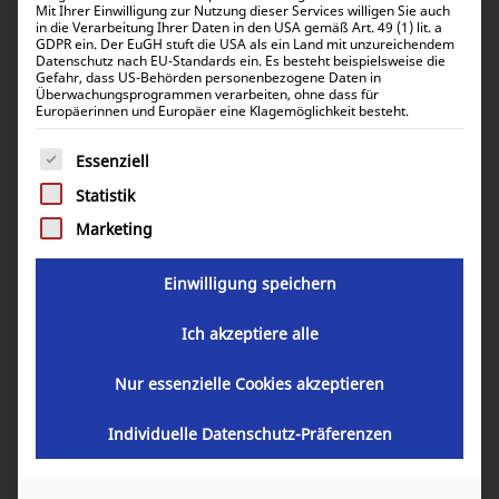
Ergebnisse 1 – 24 von 71 werden angezeigt
Mit Ihrer Einwilligung zur Nutzung dieser Services willigen Sie auch
in die Verarbeitung Ihrer Daten in den USA gemäß Art. 49 (1) lit. a
GDPR ein. Der EuGH stuft die USA als ein Land mit unzureichendem
Datenschutz nach EU-Standards ein. Es besteht beispielsweise die
Standardsortierung
Gefahr, dass US-Behörden personenbezogene Daten in
Überwachungsprogrammen verarbeiten, ohne dass für
Europäerinnen und Europäer eine Klagemöglichkeit besteht.
Es folgt eine Liste der Service-Gruppen, für die eine Einwill
Essenziell
Statistik
Marketing
Einwilligung speichern
Ich akzeptiere alle
Victron Energy Orion XS 12/12-50A DC-DC EMC
Nur essenzielle Cookies akzeptieren
battery charger ORI121217050
287,84
€
Individuelle Datenschutz-Präferenzen
inkl. 19% MwSt.
241,88
€
inkl. 0% MwSt.