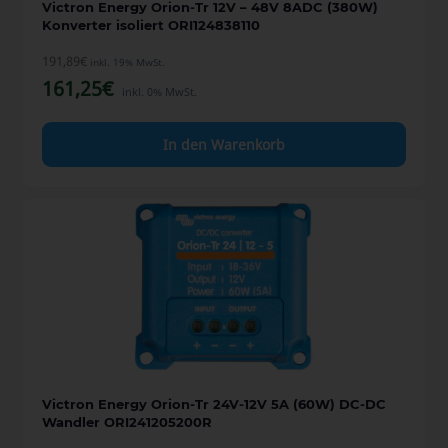
Victron Energy Orion-Tr 12V – 48V 8ADC (380W)
Konverter isoliert ORI124838110
191,89
€
inkl. 19% MwSt.
161,25
€
inkl. 0% MwSt.
In den Warenkorb
Victron Energy Orion-Tr 24V-12V 5A (60W) DC-DC
Wandler ORI241205200R