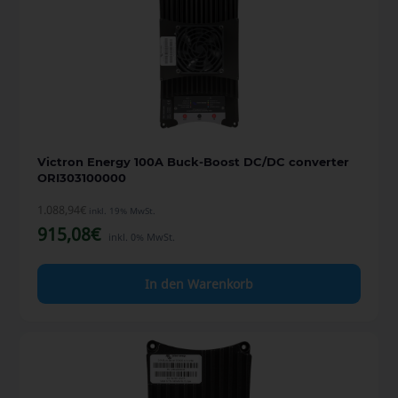
Victron Energy 100A Buck-Boost DC/DC converter
ORI303100000
1.088,94
€
inkl. 19% MwSt.
915,08
€
inkl. 0% MwSt.
In den Warenkorb