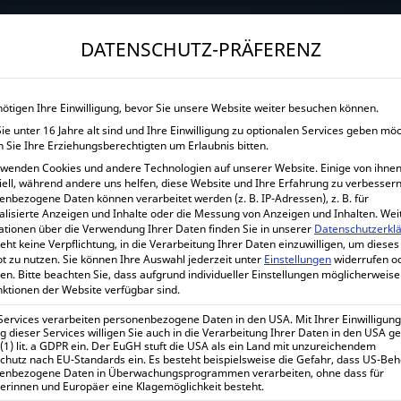
→
Gewerblicher Kunde?
Jetzt Händlerkonditionen sichern!
DATENSCHUTZ-PRÄFERENZ
START
UNTERNEHMEN
SHOP
LEISTUNGEN
nötigen Ihre Einwilligung, bevor Sie unsere Website weiter besuchen können.
e unter 16 Jahre alt sind und Ihre Einwilligung zu optionalen Services geben mö
VICTRON ENERGY ORION-T
 Sie Ihre Erziehungsberechtigten um Erlaubnis bitten.
rwenden Cookies und andere Technologien auf unserer Website. Einige von ihnen
iell, während andere uns helfen, diese Website und Ihre Erfahrung zu verbessern
H
enbezogene Daten können verarbeitet werden (z. B. IP-Adressen), z. B. für
Victron Energy O
alisierte Anzeigen und Inhalte oder die Messung von Anzeigen und Inhalten.
Wei
ationen über die Verwendung Ihrer Daten finden Sie in unserer
Datenschutzerkl
eht keine Verpflichtung, in die Verarbeitung Ihrer Daten einzuwilligen, um dieses
t zu nutzen.
Sie können Ihre Auswahl jederzeit unter
Einstellungen
widerrufen o
en.
Bitte beachten Sie, dass aufgrund individueller Einstellungen möglicherweise
nktionen der Website verfügbar sind.
Victron Energy Orion-Tr Smar
charger ORI122436120
 Services verarbeiten personenbezogene Daten in den USA. Mit Ihrer Einwilligung
 dieser Services willigen Sie auch in die Verarbeitung Ihrer Daten in den USA 
 (1) lit. a GDPR ein. Der EuGH stuft die USA als ein Land mit unzureichendem
chutz nach EU-Standards ein. Es besteht beispielsweise die Gefahr, dass US-Be
190,13
€
enbezogene Daten in Überwachungsprogrammen verarbeiten, ohne dass für
inkl. 0% MwSt.
erinnen und Europäer eine Klagemöglichkeit besteht.
226,25
€