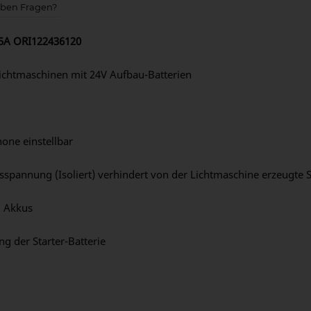
aben Fragen?
15A ORI122436120
ichtmaschinen mit 24V Aufbau-Batterien
one einstellbar
pannung (Isoliert) verhindert von der Lichtmaschine erzeugte S
m Akkus
g der Starter-Batterie