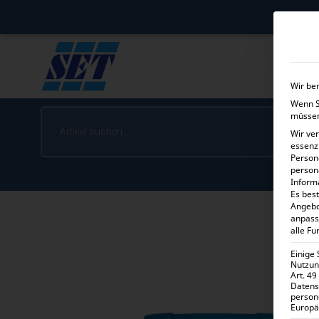
Wir be
Wenn Si
müssen
Wir ve
essenz
Person
person
Inform
Es best
Angebo
anpass
alle Fu
Einige
Nutzung
Art. 49
Datens
person
Europä