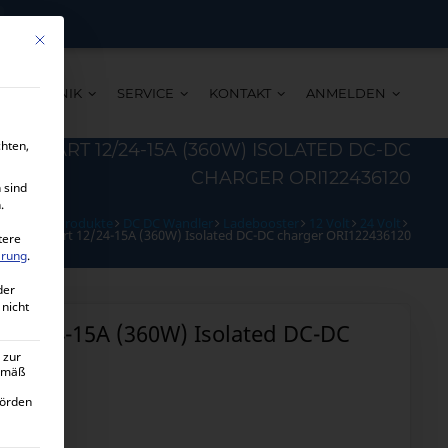
Mit diesem Button wird der Dialog geschlossen. Seine Funktionalität ist ide
TECHNIK
SERVICE
KONTAKT
ANMELDEN
chten,
R SMART 12/24-15A (360W) ISOLATED DC-DC
CHARGER ORI122436120
 sind
.
ome
Alle Produkte
DC DC Wandler
Ladebooster
12 Volt
24 Volt
rion-Tr Smart 12/24-15A (360W) Isolated DC-DC charger ORI122436120
tere
ärung
.
der
 nicht
t 12/24-15A (360W) Isolated DC-DC
 zur
gemäß
hörden