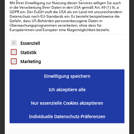
Mit Ihrer Einwilligung zur Nutzung dieser Services willigen Sie auch
in die Verarbeitung Ihrer Daten in den USA gemäß Art. 49 (1) lit. a
GDPR ein. Der EuGH stuft die USA als ein Land mit unzureichendem
Datenschutz nach EU-Standards ein. Es besteht beispielsweise die
Gefahr, dass US-Behörden personenbezogene Daten in
Überwachungsprogrammen verarbeiten, ohne dass für
Europäerinnen und Europäer eine Klagemöglichkeit besteht.
Es folgt eine Liste der Service-Gruppen, für die eine Einwill
Essenziell
Statistik
Marketing
Einwilligung speichern
Ich akzeptiere alle
Nur essenzielle Cookies akzeptieren
Victron Energy Orion-Tr Smart 24/48-
8.5A (400W) Isolated DC-DC charger
Individuelle Datenschutz-Präferenzen
ORI244840120