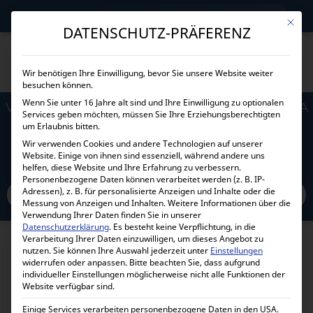
→
Gewerblicher Kunde?
Jetzt Händlerkonditionen sichern!
Mit die
DATENSCHUTZ-PRÄFERENZ
Wir benötigen Ihre Einwilligung, bevor Sie unsere Website weiter
besuchen können.
Wenn Sie unter 16 Jahre alt sind und Ihre Einwilligung zu optionalen
VICTRON ENERGY ORION-TR SMART 24/48-8.5A
Services geben möchten, müssen Sie Ihre Erziehungsberechtigten
(400W) ISOLATED DC-DC CHARGER
um Erlaubnis bitten.
Wir verwenden Cookies und andere Technologien auf unserer
ORI244840120
Website. Einige von ihnen sind essenziell, während andere uns
helfen, diese Website und Ihre Erfahrung zu verbessern.
Personenbezogene Daten können verarbeitet werden (z. B. IP-
Adressen), z. B. für personalisierte Anzeigen und Inhalte oder die
Home
Alle Produkte
DC DC Wandler
Ladebooster
12 Volt
24 Volt
Messung von Anzeigen und Inhalten.
Weitere Informationen über die
Victron Energy Orion-Tr Smart 24/48-8.5A (400W) Isolated DC-DC charger
Verwendung Ihrer Daten finden Sie in unserer
Datenschutzerklärung
.
Es besteht keine Verpflichtung, in die
ORI244840120
Verarbeitung Ihrer Daten einzuwilligen, um dieses Angebot zu
nutzen.
Sie können Ihre Auswahl jederzeit unter
Einstellungen
widerrufen oder anpassen.
Bitte beachten Sie, dass aufgrund
individueller Einstellungen möglicherweise nicht alle Funktionen der
Website verfügbar sind.
Einige Services verarbeiten personenbezogene Daten in den USA.