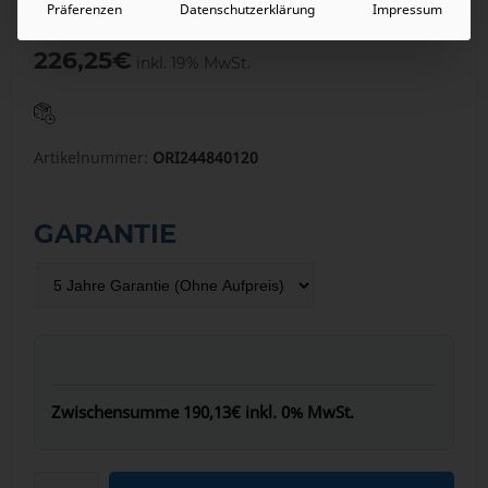
Präferenzen
Datenschutzerklärung
Impressum
190,13
€
inkl. 0% MwSt.
226,25
€
inkl. 19% MwSt.
Artikelnummer:
ORI244840120
GARANTIE
Zwischensumme
190,13€
inkl. 0% MwSt.