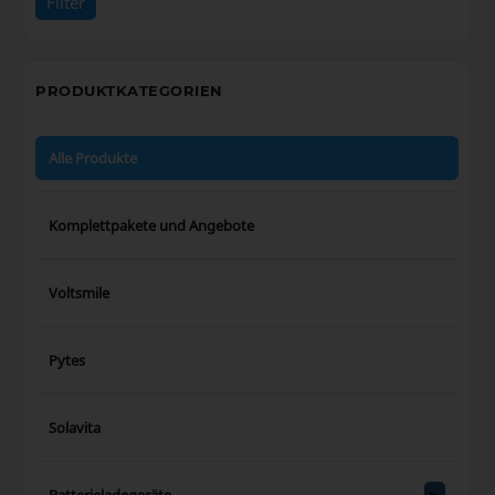
Filter
Preis:
0€
—
5.720€
PRODUKTKATEGORIEN
Alle Produkte
Komplettpakete und Angebote
Voltsmile
Pytes
Solavita
Batterieladegeräte