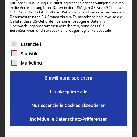
Ergebnisse 1 – 24 von 29 werden angezeigt
Mit Ihrer Einwilligung zur Nutzung dieser Services willigen Sie auch
in die Verarbeitung Ihrer Daten in den USA gemäß Art. 49 (1) lit. a
GDPR ein. Der EuGH stuft die USA als ein Land mit unzureichendem
Datenschutz nach EU-Standards ein. Es besteht beispielsweise die
Standardsortierung
Gefahr, dass US-Behörden personenbezogene Daten in
Überwachungsprogrammen verarbeiten, ohne dass für
Europäerinnen und Europäer eine Klagemöglichkeit besteht.
Es folgt eine Liste der Service-Gruppen, für die eine Einwill
Essenziell
Statistik
Marketing
Einwilligung speichern
Ich akzeptiere alle
Pytes Bracket Set for V5 or V5 a Stapelrahmen
Nur essenzielle Cookies akzeptieren
64,26
€
inkl. 19% MwSt.
Individuelle Datenschutz-Präferenzen
54,00
€
inkl. 0% MwSt.