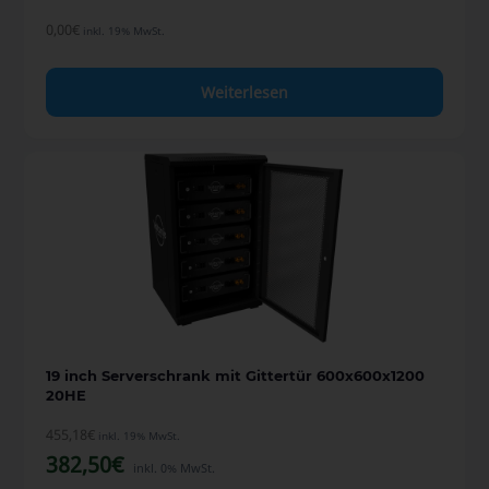
0,00
€
inkl. 19% MwSt.
Weiterlesen
19 inch Serverschrank mit Gittertür 600x600x1200
20HE
455,18
€
inkl. 19% MwSt.
382,50
€
inkl. 0% MwSt.