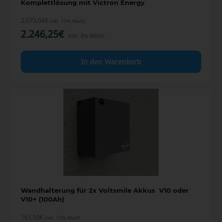
Komplettlösung mit Victron Energy
2.673,04
€
inkl. 19% MwSt.
2.246,25
€
inkl. 0% MwSt.
In den Warenkorb
Wandhalterung für 2x Voltsmile Akkus V10 oder
V10+ (100Ah)
161,50
€
inkl. 19% MwSt.