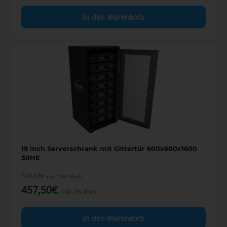
In den Warenkorb
19 inch Serverschrank mit Gittertür 600x600x1600
30HE
544,43
€
inkl. 19% MwSt.
457,50
€
inkl. 0% MwSt.
In den Warenkorb