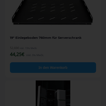
19″ Einlegeboden 760mm für Serverschrank
52,66
€
inkl. 19% MwSt.
44,25
€
inkl. 0% MwSt.
In den Warenkorb