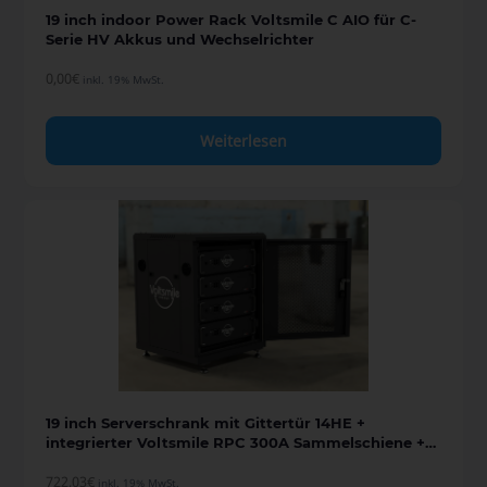
19 inch indoor Power Rack Voltsmile C AIO für C-
Serie HV Akkus und Wechselrichter
0,00
€
inkl. 19% MwSt.
Weiterlesen
19 inch Serverschrank mit Gittertür 14HE +
integrierter Voltsmile RPC 300A Sammelschiene +
Anschlusskabel
722,03
€
inkl. 19% MwSt.