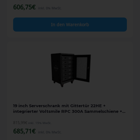
606,75
€
inkl. 0% MwSt.
In den Warenkorb
19 inch Serverschrank mit Gittertür 22HE +
integrierter Voltsmile RPC 300A Sammelschiene +
Anschlusskabel
815,99
€
inkl. 19% MwSt.
685,71
€
inkl. 0% MwSt.