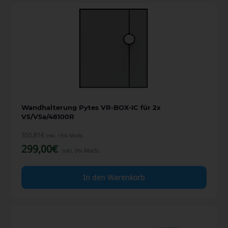
Wandhalterung Pytes VR-BOX-IC für 2x
V5/V5a/48100R
355,81
€
inkl. 19% MwSt.
299,00
€
inkl. 0% MwSt.
In den Warenkorb