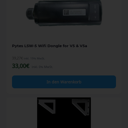
Pytes LSW-5 Wifi Dongle for V5 & V5a
39,27
€
inkl. 19% MwSt.
33,00
€
inkl. 0% MwSt.
In den Warenkorb