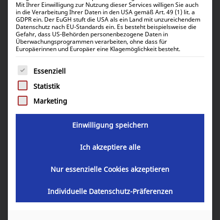
Alle 20 Ergebnisse werden angezeigt
Mit Ihrer Einwilligung zur Nutzung dieser Services willigen Sie auch
in die Verarbeitung Ihrer Daten in den USA gemäß Art. 49 (1) lit. a
GDPR ein. Der EuGH stuft die USA als ein Land mit unzureichendem
Datenschutz nach EU-Standards ein. Es besteht beispielsweise die
Standardsortierung
Gefahr, dass US-Behörden personenbezogene Daten in
Überwachungsprogrammen verarbeiten, ohne dass für
Europäerinnen und Europäer eine Klagemöglichkeit besteht.
Es folgt eine Liste der Service-Gruppen, für die eine Einwill
Essenziell
Statistik
Marketing
Einwilligung speichern
Ich akzeptiere alle
Lithium Akku 51,2V 100Ah 5,1kWh Pytes V5a
Nur essenzielle Cookies akzeptieren
1.094,80
€
inkl. 19% MwSt.
Individuelle Datenschutz-Präferenzen
920,00
€
inkl. 0% MwSt.