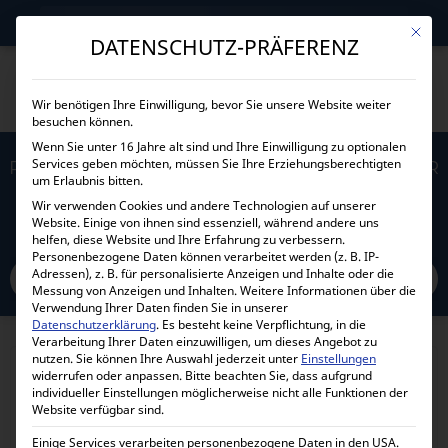
→
Gewerblicher Kunde?
Jetzt Händlerkonditionen sichern!
Mit die
DATENSCHUTZ-PRÄFERENZ
Wir benötigen Ihre Einwilligung, bevor Sie unsere Website weiter
besuchen können.
Wenn Sie unter 16 Jahre alt sind und Ihre Einwilligung zu optionalen
Services geben möchten, müssen Sie Ihre Erziehungsberechtigten
PYTES LV-HUB / DATENBUSVERWALTUNG FÜR
um Erlaubnis bitten.
MEHR ALS 8 AKKUMODULE
Wir verwenden Cookies und andere Technologien auf unserer
Website. Einige von ihnen sind essenziell, während andere uns
helfen, diese Website und Ihre Erfahrung zu verbessern.
Home
Personenbezogene Daten können verarbeitet werden (z. B. IP-
Alle Produkte
Zubehör
Batterieschutz- und Überwachung
Adressen), z. B. für personalisierte Anzeigen und Inhalte oder die
Pytes LV-HUB / Datenbusverwaltung für mehr als 8 Akkumodule
Messung von Anzeigen und Inhalten.
Weitere Informationen über die
Verwendung Ihrer Daten finden Sie in unserer
Datenschutzerklärung
.
Es besteht keine Verpflichtung, in die
Verarbeitung Ihrer Daten einzuwilligen, um dieses Angebot zu
nutzen.
Sie können Ihre Auswahl jederzeit unter
Einstellungen
widerrufen oder anpassen.
Bitte beachten Sie, dass aufgrund
individueller Einstellungen möglicherweise nicht alle Funktionen der
Website verfügbar sind.
Einige Services verarbeiten personenbezogene Daten in den USA.