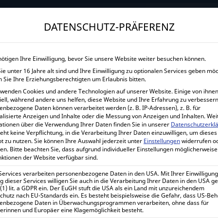
→
Gewerblicher Kunde?
Jetzt Händlerkonditionen sichern!
DATENSCHUTZ-PRÄFERENZ
START
UNTERNEHMEN
SHOP
LEISTUNGEN
nötigen Ihre Einwilligung, bevor Sie unsere Website weiter besuchen können.
e unter 16 Jahre alt sind und Ihre Einwilligung zu optionalen Services geben mö
 Sie Ihre Erziehungsberechtigten um Erlaubnis bitten.
rwenden Cookies und andere Technologien auf unserer Website. Einige von ihnen
S
iell, während andere uns helfen, diese Website und Ihre Erfahrung zu verbessern
Home
All
enbezogene Daten können verarbeitet werden (z. B. IP-Adressen), z. B. für
alisierte Anzeigen und Inhalte oder die Messung von Anzeigen und Inhalten.
Wei
ationen über die Verwendung Ihrer Daten finden Sie in unserer
Datenschutzerkl
eht keine Verpflichtung, in die Verarbeitung Ihrer Daten einzuwilligen, um dieses
t zu nutzen.
Sie können Ihre Auswahl jederzeit unter
Einstellungen
widerrufen o
en.
Bitte beachten Sie, dass aufgrund individueller Einstellungen möglicherweise
nktionen der Website verfügbar sind.
Standardsortierung
gebnisse werden angezeigt
 Services verarbeiten personenbezogene Daten in den USA. Mit Ihrer Einwilligung
 dieser Services willigen Sie auch in die Verarbeitung Ihrer Daten in den USA 
 (1) lit. a GDPR ein. Der EuGH stuft die USA als ein Land mit unzureichendem
chutz nach EU-Standards ein. Es besteht beispielsweise die Gefahr, dass US-Be
enbezogene Daten in Überwachungsprogrammen verarbeiten, ohne dass für
erinnen und Europäer eine Klagemöglichkeit besteht.