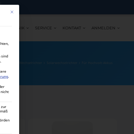
Mit diesem Button wird der Dialog geschlossen. Seine Funktionalität ist ide
TECHNIK
SERVICE
KONTAKT
ANMELDEN
chten,
 sind
.
e Produkte
Wechselrichter
Solarwechselrichter
Für Hochvolt-Akkus
tere
ärung
.
der
 nicht
 zur
gemäß
hörden