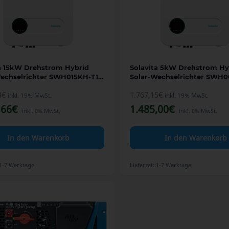
a 15kW Drehstrom Hybrid
Solavita 5kW Drehstrom Hy
Wechselrichter SWH015KH-T1
Solar-Wechselrichter SWH
hig mit HV-Speicheranschluss
3
€
1.767,15
€
inkl. 19% MwSt.
inkl. 19% MwSt.
,66
€
1.485,00
€
inkl. 0% MwSt.
inkl. 0% MwSt.
In den Warenkorb
In den Warenkorb
1-7 Werktage
Lieferzeit:
1-7 Werktage