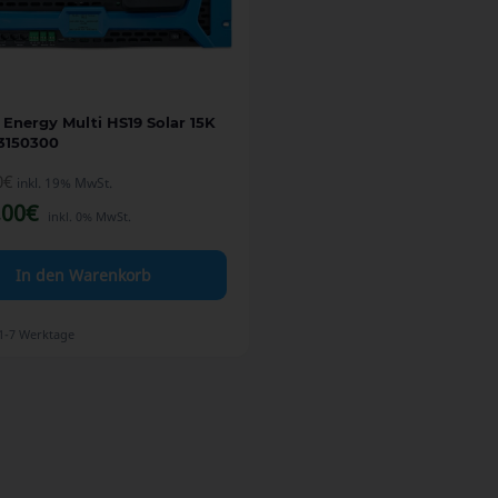
 Energy Multi HS19 Solar 15K
150300
0
€
inkl. 19% MwSt.
,00
€
inkl. 0% MwSt.
In den Warenkorb
1-7 Werktage