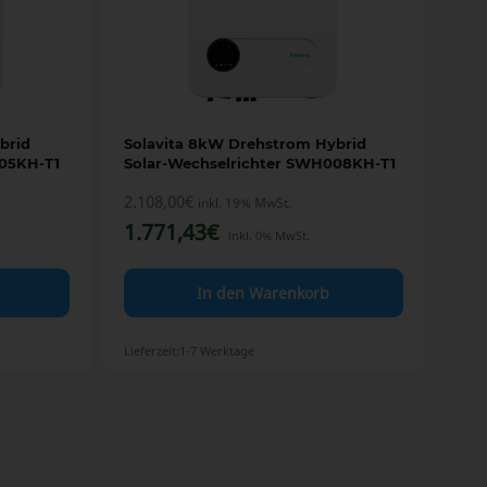
brid
Solavita 8kW Drehstrom Hybrid
005KH-T1
Solar-Wechselrichter SWH008KH-T1
2.108,00
€
inkl. 19% MwSt.
1.771,43
€
inkl. 0% MwSt.
In den Warenkorb
Lieferzeit:
1-7 Werktage