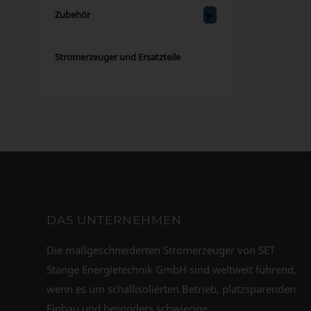
Zubehör
Stromerzeuger und Ersatzteile
DAS UNTERNEHMEN
Die maßgeschneiderten Stromerzeuger von SET
Stange Energietechnik GmbH sind weltweit führend,
wenn es um schallisolierten Betrieb, platzsparenden
Einbau und besonders schwierige