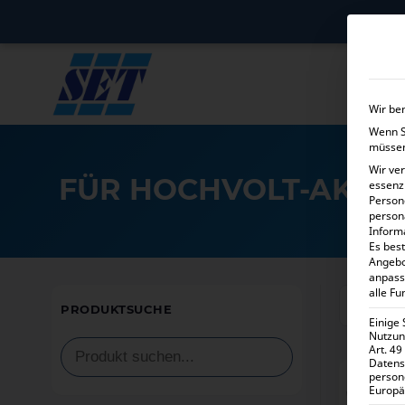
Wir be
Wenn Si
müssen
Wir ve
FÜR HOCHVOLT-AKKU
essenz
Person
person
Inform
Es best
Angebo
anpass
alle Fu
Alle 7 Er
PRODUKTSUCHE
Einige
Nutzung
Art. 49
Datens
person
Europä