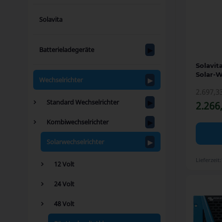
Solavita
Batterieladegeräte
Solavit
Solar-
Wechselrichter
Inselfä
2.697,3
Standard Wechselrichter
2.266
Kombiwechselrichter
Solarwechselrichter
Lieferzeit:
12 Volt
24 Volt
48 Volt