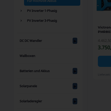
Für Hochvolt-Akkus
PV Inverter 1-Phasig
PV Inverter 3-Phasig
Victron
PMR803
4.462,5
DC DC Wandler
3.750
Wallboxen
Batterien und Akkus
Lieferzeit:
Solarpanele
Solarladeregler