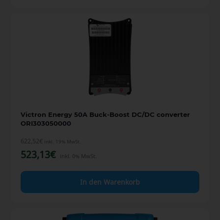
Victron Energy 50A Buck-Boost DC/DC converter
ORI303050000
622,52
€
inkl. 19% MwSt.
523,13
€
inkl. 0% MwSt.
In den Warenkorb