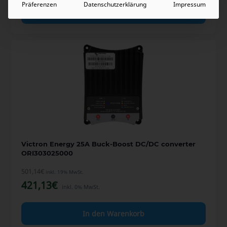
Präferenzen
Datenschutzerklärung
Impressum
In den Warenkorb
Victron Energy 25A Buck-Boost DC/DC converter
ORI303025000
501,14
€
inkl. 19% MwSt.
421,13
€
inkl. 0% MwSt.
In den Warenkorb