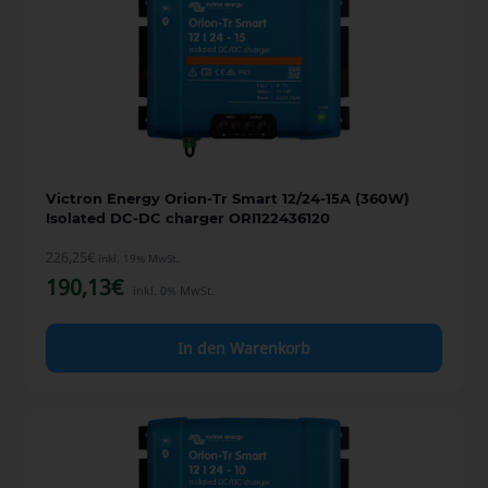
Victron Energy Orion-Tr Smart 12/24-15A (360W)
Isolated DC-DC charger ORI122436120
226,25
€
inkl. 19% MwSt.
190,13
€
inkl. 0% MwSt.
In den Warenkorb