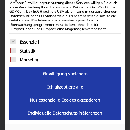
Alle 11 Ergebnisse werden angezeigt
Mit Ihrer Einwilligung zur Nutzung dieser Services willigen Sie auch
in die Verarbeitung Ihrer Daten in den USA gemäß Art. 49 (1) lit. a
GDPR ein. Der EuGH stuft die USA als ein Land mit unzureichendem
Datenschutz nach EU-Standards ein. Es besteht beispielsweise die
Standardsortierung
Gefahr, dass US-Behörden personenbezogene Daten in
Überwachungsprogrammen verarbeiten, ohne dass für
Europäerinnen und Europäer eine Klagemöglichkeit besteht.
Es folgt eine Liste der Service-Gruppen, für die eine Einwill
Essenziell
Statistik
Marketing
Einwilligung speichern
Ich akzeptiere alle
Victron Energy 100A Buck-Boost DC/DC converter
Nur essenzielle Cookies akzeptieren
ORI303100000
1.088,94
€
Individuelle Datenschutz-Präferenzen
inkl. 19% MwSt.
915,08
€
inkl. 0% MwSt.