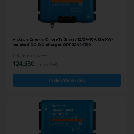
Victron Energy Orion-Tr Smart 12/24-10A (240W)
Isolated DC-DC charger ORI122424120
148,25
€
inkl. 19% MwSt.
124,58
€
inkl. 0% MwSt.
In den Warenkorb