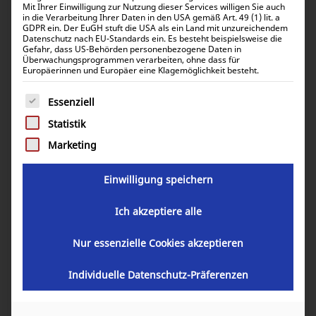
Mit Ihrer Einwilligung zur Nutzung dieser Services willigen Sie auch
in die Verarbeitung Ihrer Daten in den USA gemäß Art. 49 (1) lit. a
GDPR ein. Der EuGH stuft die USA als ein Land mit unzureichendem
Datenschutz nach EU-Standards ein. Es besteht beispielsweise die
Gefahr, dass US-Behörden personenbezogene Daten in
Überwachungsprogrammen verarbeiten, ohne dass für
Europäerinnen und Europäer eine Klagemöglichkeit besteht.
Es folgt eine Liste der Service-Gruppen, für die eine Einwill
Essenziell
Statistik
Marketing
Einwilligung speichern
Ich akzeptiere alle
Nur essenzielle Cookies akzeptieren
Victron Energy Orion-Tr Smart 12/24-
10A (240W) Isolated DC-DC charger
Individuelle Datenschutz-Präferenzen
ORI122424120