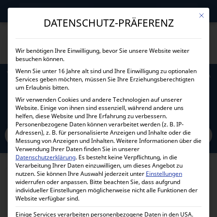
→
Gewerblicher Kunde?
Jetzt Händlerkonditionen sichern!
Mit die
DATENSCHUTZ-PRÄFERENZ
Wir benötigen Ihre Einwilligung, bevor Sie unsere Website weiter
besuchen können.
Wenn Sie unter 16 Jahre alt sind und Ihre Einwilligung zu optionalen
VICTRON ENERGY ORION-TR SMART 12/24-10A
Services geben möchten, müssen Sie Ihre Erziehungsberechtigten
(240W) ISOLATED DC-DC CHARGER
um Erlaubnis bitten.
Wir verwenden Cookies und andere Technologien auf unserer
ORI122424120
Website. Einige von ihnen sind essenziell, während andere uns
helfen, diese Website und Ihre Erfahrung zu verbessern.
Personenbezogene Daten können verarbeitet werden (z. B. IP-
Adressen), z. B. für personalisierte Anzeigen und Inhalte oder die
Home
Alle Produkte
DC DC Wandler
Ladebooster
12 Volt
24 Volt
Messung von Anzeigen und Inhalten.
Weitere Informationen über die
Victron Energy Orion-Tr Smart 12/24-10A (240W) Isolated DC-DC charger
Verwendung Ihrer Daten finden Sie in unserer
Datenschutzerklärung
.
Es besteht keine Verpflichtung, in die
ORI122424120
Verarbeitung Ihrer Daten einzuwilligen, um dieses Angebot zu
nutzen.
Sie können Ihre Auswahl jederzeit unter
Einstellungen
widerrufen oder anpassen.
Bitte beachten Sie, dass aufgrund
individueller Einstellungen möglicherweise nicht alle Funktionen der
Website verfügbar sind.
Einige Services verarbeiten personenbezogene Daten in den USA.