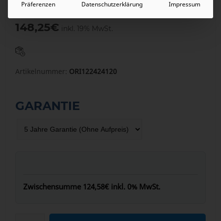
Präferenzen
Datenschutzerklärung
Impressum
124,58
€
inkl. 0% MwSt.
148,25
€
inkl. 19% MwSt.
Artikelnummer:
ORI122424120
GARANTIE
Zwischensumme
124,58€
inkl. 0% MwSt.