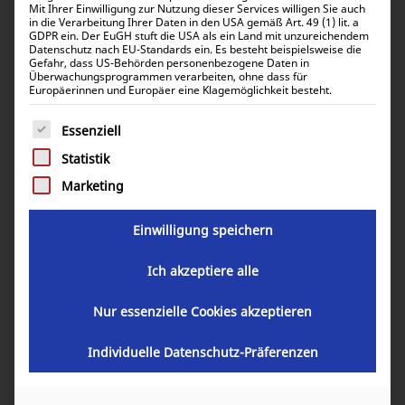
Mit Ihrer Einwilligung zur Nutzung dieser Services willigen Sie auch
in die Verarbeitung Ihrer Daten in den USA gemäß Art. 49 (1) lit. a
GDPR ein. Der EuGH stuft die USA als ein Land mit unzureichendem
Datenschutz nach EU-Standards ein. Es besteht beispielsweise die
Gefahr, dass US-Behörden personenbezogene Daten in
Überwachungsprogrammen verarbeiten, ohne dass für
Europäerinnen und Europäer eine Klagemöglichkeit besteht.
Es folgt eine Liste der Service-Gruppen, für die eine Einwill
Essenziell
Statistik
Marketing
Pytes V5 BK1 Befestigungswinkel für
V5 Wandmontage
Einwilligung speichern
Ich akzeptiere alle
16,00
€
inkl. 0% MwSt.
19,04
€
Nur essenzielle Cookies akzeptieren
inkl. 19% MwSt.
Individuelle Datenschutz-Präferenzen
Artikelnummer:
80080-00088