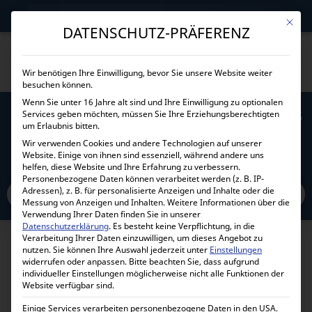
→
Gewerblicher Kunde?
Jetzt Händlerkonditionen sichern!
Mit die
DATENSCHUTZ-PRÄFERENZ
Wir benötigen Ihre Einwilligung, bevor Sie unsere Website weiter
besuchen können.
Wenn Sie unter 16 Jahre alt sind und Ihre Einwilligung zu optionalen
Services geben möchten, müssen Sie Ihre Erziehungsberechtigten
PYTES V5 BK1 BEFESTIGUNGSWINKEL FÜR V5
um Erlaubnis bitten.
WANDMONTAGE
Wir verwenden Cookies und andere Technologien auf unserer
Website. Einige von ihnen sind essenziell, während andere uns
helfen, diese Website und Ihre Erfahrung zu verbessern.
Home
Personenbezogene Daten können verarbeitet werden (z. B. IP-
Alle Produkte
Zubehör
Akkuhalterungen
Adressen), z. B. für personalisierte Anzeigen und Inhalte oder die
Pytes V5 BK1 Befestigungswinkel für V5 Wandmontage
Messung von Anzeigen und Inhalten.
Weitere Informationen über die
Verwendung Ihrer Daten finden Sie in unserer
Datenschutzerklärung
.
Es besteht keine Verpflichtung, in die
Verarbeitung Ihrer Daten einzuwilligen, um dieses Angebot zu
nutzen.
Sie können Ihre Auswahl jederzeit unter
Einstellungen
widerrufen oder anpassen.
Bitte beachten Sie, dass aufgrund
individueller Einstellungen möglicherweise nicht alle Funktionen der
Website verfügbar sind.
Einige Services verarbeiten personenbezogene Daten in den USA.