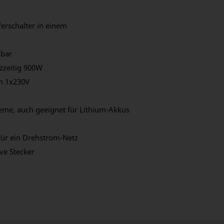
erschalter in einem
lbar
zzeitig 900W
n 1x230V
eme, auch geeignet für Lithium-Akkus
für ein Drehstrom-Netz
ve Stecker