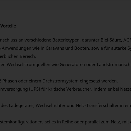
Vorteile
schluss an verschiedene Batterietypen, darunter Blei-Säure, AG
e Anwendungen wie in Caravans und Booten, sowie für autarke S
rblichen Bereich.
ten Wechselstromquellen wie Generatoren oder Landstromansch
 2 Phasen oder einem Drehstromsystem eingesetzt werden.
omversorgung (UPS) für kritische Verbraucher, indem er bei Netza
 des Ladegerätes, Wechselrichter und Netz-Transferschalter in e
temkonfigurationen, sei es in Reihe oder parallel zum Netz, mit 