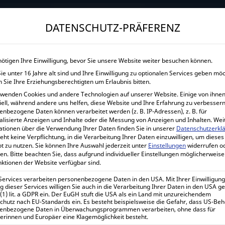
→
Gewerblicher Kunde?
Jetzt Händlerkonditionen sichern!
DATENSCHUTZ-PRÄFERENZ
START
UNTERNEHMEN
SHOP
LEISTUNGEN
nötigen Ihre Einwilligung, bevor Sie unsere Website weiter besuchen können.
e unter 16 Jahre alt sind und Ihre Einwilligung zu optionalen Services geben mö
VICTRON ENE
 Sie Ihre Erziehungsberechtigten um Erlaubnis bitten.
rwenden Cookies und andere Technologien auf unserer Website. Einige von ihnen
Hom
iell, während andere uns helfen, diese Website und Ihre Erfahrung zu verbessern
enbezogene Daten können verarbeitet werden (z. B. IP-Adressen), z. B. für
alisierte Anzeigen und Inhalte oder die Messung von Anzeigen und Inhalten.
Wei
ationen über die Verwendung Ihrer Daten finden Sie in unserer
Datenschutzerkl
eht keine Verpflichtung, in die Verarbeitung Ihrer Daten einzuwilligen, um dieses
t zu nutzen.
Sie können Ihre Auswahl jederzeit unter
Einstellungen
widerrufen o
Victron Energy MultiPlus 48
en.
Bitte beachten Sie, dass aufgrund individueller Einstellungen möglicherweise
nktionen der Website verfügbar sind.
201,08
€
 Services verarbeiten personenbezogene Daten in den USA. Mit Ihrer Einwilligung
inkl. 0% MwSt.
 dieser Services willigen Sie auch in die Verarbeitung Ihrer Daten in den USA 
239,28
€
 (1) lit. a GDPR ein. Der EuGH stuft die USA als ein Land mit unzureichendem
inkl. 19% MwSt.
chutz nach EU-Standards ein. Es besteht beispielsweise die Gefahr, dass US-Be
enbezogene Daten in Überwachungsprogrammen verarbeiten, ohne dass für
erinnen und Europäer eine Klagemöglichkeit besteht.
Lieferzeit:
1-7 Werktage