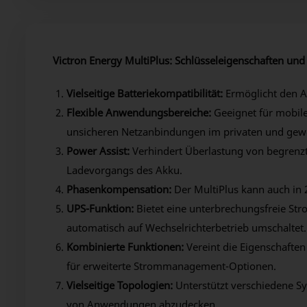
Victron Energy MultiPlus: Schlüsseleigenschaften und 
Vielseitige Batteriekompatibilität:
Ermöglicht den An
Flexible Anwendungsbereiche:
Geeignet für mobil
unsicheren Netzanbindungen im privaten und gewe
Power Assist:
Verhindert Überlastung von begrenz
Ladevorgangs des Akku.
Phasenkompensation:
Der MultiPlus kann auch in
UPS-Funktion:
Bietet eine unterbrechungsfreie Str
automatisch auf Wechselrichterbetrieb umschaltet.
Kombinierte Funktionen:
Vereint die Eigenschaften
für erweiterte Strommanagement-Optionen.
Vielseitige Topologien:
Unterstützt verschiedene Sys
von Anwendungen abzudecken.