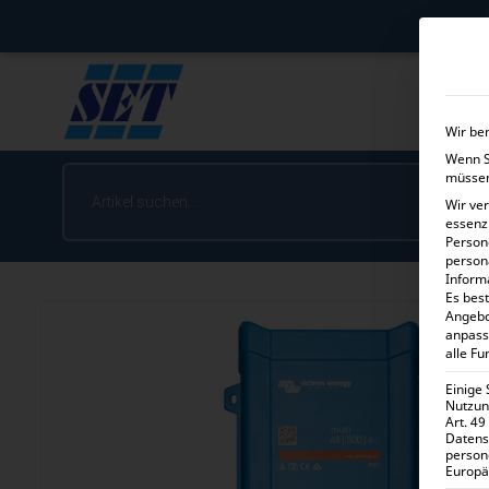
Wir be
Wenn Si
müssen
Wir ve
essenz
Person
person
Inform
Es best
Angebo
anpass
alle Fu
Einige
Nutzung
Art. 49
Datens
person
Europä