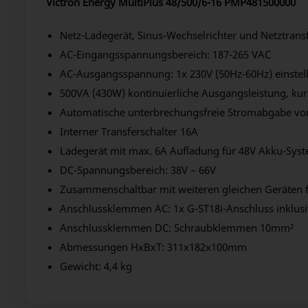
Victron Energy MultiPlus 48/500/6-16 PMP481500000
Netz-Ladegerät, Sinus-Wechselrichter und Netztransf
AC-Eingangsspannungsbereich: 187-265 VAC
AC-Ausgangsspannung: 1x 230V (50Hz-60Hz) einstel
500VA (430W) kontinuierliche Ausgangsleistung, kur
Automatische unterbrechungsfreie Stromabgabe vo
Interner Transferschalter 16A
Ladegerät mit max. 6A Aufladung für 48V Akku-Syst
DC-Spannungsbereich: 38V – 66V
Zusammenschaltbar mit weiteren gleichen Geräten 
Anschlussklemmen AC: 1x G-ST18i-Anschluss inklusi
Anschlussklemmen DC: Schraubklemmen 10mm²
Abmessungen HxBxT: 311x182x100mm
Gewicht: 4,4 kg