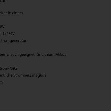
4010
lter in einem
00W
n 1x230V
stromgenerator
teme, auch geeignet für Lithium-Akkus
strom-Netz
entliche Stromnetz möglich
mm