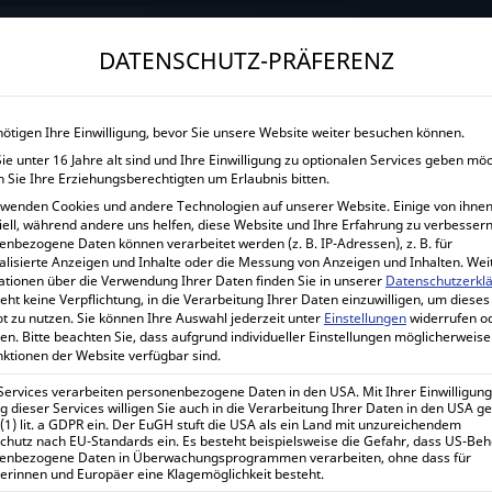
→
Gewerblicher Kunde?
Jetzt Händlerkonditionen sichern!
DATENSCHUTZ-PRÄFERENZ
START
UNTERNEHMEN
SHOP
LEISTUNGEN
nötigen Ihre Einwilligung, bevor Sie unsere Website weiter besuchen können.
e unter 16 Jahre alt sind und Ihre Einwilligung zu optionalen Services geben mö
VICTRON ENERGY Q
 Sie Ihre Erziehungsberechtigten um Erlaubnis bitten.
rwenden Cookies und andere Technologien auf unserer Website. Einige von ihnen
Hom
iell, während andere uns helfen, diese Website und Ihre Erfahrung zu verbessern
enbezogene Daten können verarbeitet werden (z. B. IP-Adressen), z. B. für
alisierte Anzeigen und Inhalte oder die Messung von Anzeigen und Inhalten.
Wei
ationen über die Verwendung Ihrer Daten finden Sie in unserer
Datenschutzerkl
eht keine Verpflichtung, in die Verarbeitung Ihrer Daten einzuwilligen, um dieses
t zu nutzen.
Sie können Ihre Auswahl jederzeit unter
Einstellungen
widerrufen o
Victron Energy Quattro-II 48
en.
Bitte beachten Sie, dass aufgrund individueller Einstellungen möglicherweise
nktionen der Website verfügbar sind.
867,75
€
 Services verarbeiten personenbezogene Daten in den USA. Mit Ihrer Einwilligung
inkl. 0% MwSt.
 dieser Services willigen Sie auch in die Verarbeitung Ihrer Daten in den USA 
1.032,62
€
 (1) lit. a GDPR ein. Der EuGH stuft die USA als ein Land mit unzureichendem
inkl. 19% MwSt.
chutz nach EU-Standards ein. Es besteht beispielsweise die Gefahr, dass US-Be
enbezogene Daten in Überwachungsprogrammen verarbeiten, ohne dass für
erinnen und Europäer eine Klagemöglichkeit besteht.
Lieferzeit:
1-7 Werktage