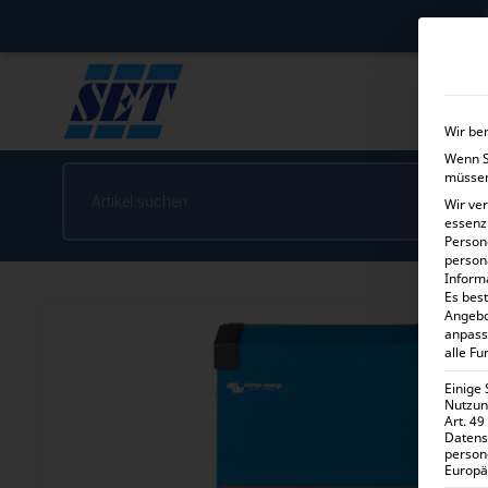
Wir be
Wenn Si
müssen
Wir ve
essenz
Person
person
Inform
Es best
Angebo
anpass
alle Fu
Einige
Nutzung
Art. 49
Datens
person
Europä