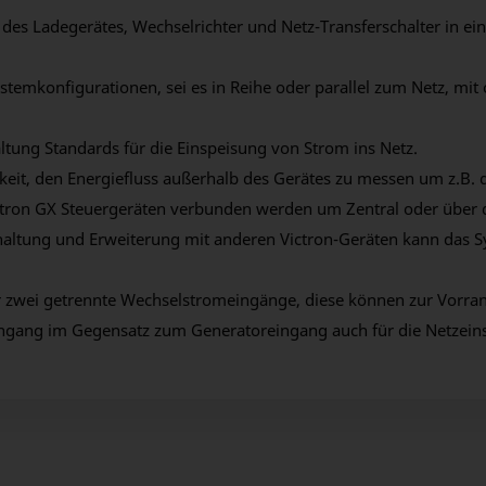
 des Ladegerätes, Wechselrichter und Netz-Transferschalter in e
temkonfigurationen, sei es in Reihe oder parallel zum Netz, mit 
altung Standards für die Einspeisung von Strom ins Netz.
hkeit, den Energiefluss außerhalb des Gerätes zu messen um z.B
tron GX Steuergeräten verbunden werden um Zentral oder über d
chaltung und Erweiterung mit anderen Victron-Geräten kann das
r zwei getrennte Wechselstromeingänge, diese können zur Vorrang
ngang im Gegensatz zum Generatoreingang auch für die Netzeins