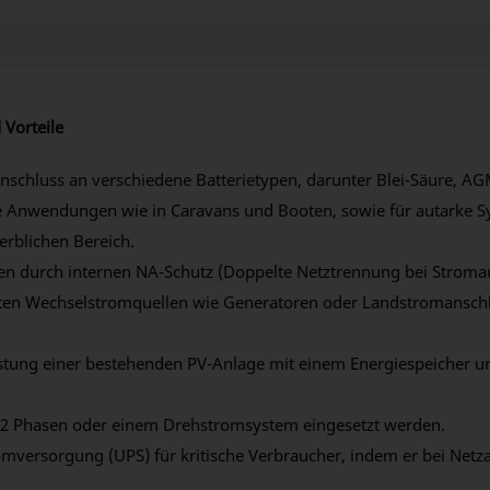
 Vorteile
schluss an verschiedene Batterietypen, darunter Blei-Säure, AG
e Anwendungen wie in Caravans und Booten, sowie für autarke S
rblichen Bereich.
nen durch internen NA-Schutz (Doppelte Netztrennung bei Stromau
ten Wechselstromquellen wie Generatoren oder Landstromansch
tung einer bestehenden PV-Anlage mit einem Energiespeicher un
n 2 Phasen oder einem Drehstromsystem eingesetzt werden.
omversorgung (UPS) für kritische Verbraucher, indem er bei Netza