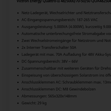
Victron Energy Quattro-II 48/5000/70-50/50 QUA48250
Netz-Ladegerät, Wechselrichter und Netztransferscha
AC-Eingangsspannungsbereich: 187-265 VAC
Ausgangsleistung: 5.000VA (4.000W), kurzzeitig 9.0
Automatische unterbrechungsfreie Stromabgabe vo
Zwei Wechselstromeingänge für Netzstrom und Not
2x Interner Transferschalter 50A
Ladegerät mit max. 70A Aufladung für 48V Akku-Sys
DC-Spannungsbereich: 38V – 66V
Zusammenschaltbar mit weiteren Geräten für Dreh
Einspeisung von überschüssigem Solarstrom ins öff
Anschlussklemmen AC: Schraubklemmen max. 13
Anschlussklemmen DC: M8 Gewindebolzen
Abmessungen: 565x320x148mm
Gewicht: 29 kg