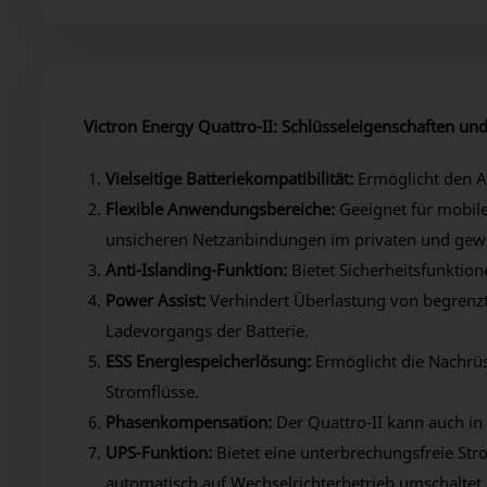
Victron Energy Quattro-II: Schlüsseleigenschaften und
Vielseitige Batteriekompatibilität:
Ermöglicht den An
Flexible Anwendungsbereiche:
Geeignet für mobil
unsicheren Netzanbindungen im privaten und gewe
Anti-Islanding-Funktion:
Bietet Sicherheitsfunktio
Power Assist:
Verhindert Überlastung von begrenz
Ladevorgangs der Batterie.
ESS Energiespeicherlösung:
Ermöglicht die Nachrüs
Stromflüsse.
Phasenkompensation:
Der Quattro-II kann auch i
UPS-Funktion:
Bietet eine unterbrechungsfreie Str
automatisch auf Wechselrichterbetrieb umschaltet.