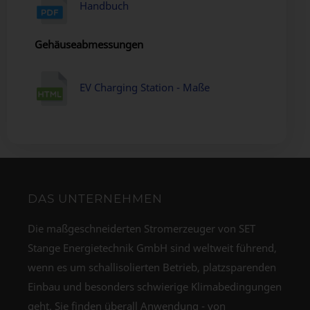
Handbuch
Gehäuseabmessungen
EV Charging Station - Maße
DAS UNTERNEHMEN
Die maßgeschneiderten Stromerzeuger von SET
Stange Energietechnik GmbH sind weltweit führend,
wenn es um schallisolierten Betrieb, platzsparenden
Einbau und besonders schwierige Klimabedingungen
geht. Sie finden überall Anwendung - von