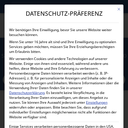
→
Gewerblicher Kunde?
Jetzt Händlerkonditionen sichern!
Mit die
DATENSCHUTZ-PRÄFERENZ
Wir benötigen Ihre Einwilligung, bevor Sie unsere Website weiter
besuchen können.
Wenn Sie unter 16 Jahre alt sind und Ihre Einwilligung zu optionalen
Services geben möchten, müssen Sie Ihre Erziehungsberechtigten
VICTRON ENERGY WALLBOX EV CHARGING
um Erlaubnis bitten.
STATION NS GEHÄUSE – WEISS – EVC200300410
Wir verwenden Cookies und andere Technologien auf unserer
Website. Einige von ihnen sind essenziell, während andere uns
helfen, diese Website und Ihre Erfahrung zu verbessern.
Home
Personenbezogene Daten können verarbeitet werden (z. B. IP-
Alle Produkte
Wallboxen
Adressen), z. B. für personalisierte Anzeigen und Inhalte oder die
Victron Energy Wallbox EV Charging station NS Gehäuse – weiß –
Messung von Anzeigen und Inhalten.
Weitere Informationen über die
EVC200300410
Verwendung Ihrer Daten finden Sie in unserer
Datenschutzerklärung
.
Es besteht keine Verpflichtung, in die
Verarbeitung Ihrer Daten einzuwilligen, um dieses Angebot zu
nutzen.
Sie können Ihre Auswahl jederzeit unter
Einstellungen
widerrufen oder anpassen.
Bitte beachten Sie, dass aufgrund
individueller Einstellungen möglicherweise nicht alle Funktionen der
Website verfügbar sind.
Einige Services verarbeiten personenbezogene Daten in den USA.