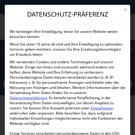
→
Gewerblicher Kunde?
Jetzt Händlerkonditionen sichern!
Mit die
DATENSCHUTZ-PRÄFERENZ
Wir benötigen Ihre Einwilligung, bevor Sie unsere Website weiter
besuchen können.
Wenn Sie unter 16 Jahre alt sind und Ihre Einwilligung zu optionalen
Services geben möchten, müssen Sie Ihre Erziehungsberechtigten
VICTRON ENERGY PHOENIX 24/1200 VE.DIRECT
um Erlaubnis bitten.
SCHUKO PIN242121200
Wir verwenden Cookies und andere Technologien auf unserer
Website. Einige von ihnen sind essenziell, während andere uns
helfen, diese Website und Ihre Erfahrung zu verbessern.
Home
Personenbezogene Daten können verarbeitet werden (z. B. IP-
Alle Produkte
Wechselrichter
Standard Wechselrichter
Adressen), z. B. für personalisierte Anzeigen und Inhalte oder die
24 Volt
Victron Energy Phoenix 24/1200 VE.Direct Schuko PIN242121200
Messung von Anzeigen und Inhalten.
Weitere Informationen über die
Verwendung Ihrer Daten finden Sie in unserer
Datenschutzerklärung
.
Es besteht keine Verpflichtung, in die
Verarbeitung Ihrer Daten einzuwilligen, um dieses Angebot zu
nutzen.
Sie können Ihre Auswahl jederzeit unter
Einstellungen
widerrufen oder anpassen.
Bitte beachten Sie, dass aufgrund
individueller Einstellungen möglicherweise nicht alle Funktionen der
Website verfügbar sind.
Einige Services verarbeiten personenbezogene Daten in den USA.