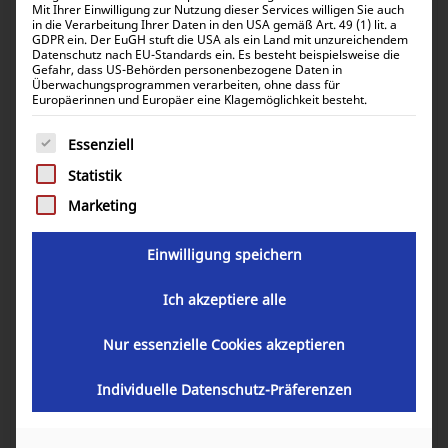
Mit Ihrer Einwilligung zur Nutzung dieser Services willigen Sie auch
in die Verarbeitung Ihrer Daten in den USA gemäß Art. 49 (1) lit. a
GDPR ein. Der EuGH stuft die USA als ein Land mit unzureichendem
Victron Energy Phoenix 24/1200
Datenschutz nach EU-Standards ein. Es besteht beispielsweise die
Gefahr, dass US-Behörden personenbezogene Daten in
VE.Direct Schuko PIN242121200
Überwachungsprogrammen verarbeiten, ohne dass für
Europäerinnen und Europäer eine Klagemöglichkeit besteht.
247,73
€
Es folgt eine Liste der Service-Gruppen, für die eine Einwill
Essenziell
inkl. 0% MwSt.
294,80
€
inkl. 19% MwSt.
Statistik
Marketing
Einwilligung speichern
Artikelnummer:
PIN242121200
Ich akzeptiere alle
GARANTIE
Nur essenzielle Cookies akzeptieren
Individuelle Datenschutz-Präferenzen