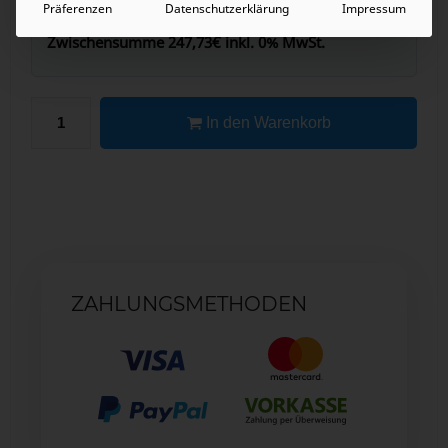
Präferenzen
Datenschutzerklärung
Impressum
Zwischensumme
247,73€
inkl. 0% MwSt.
In den Warenkorb
ZAHLUNGSMETHODEN