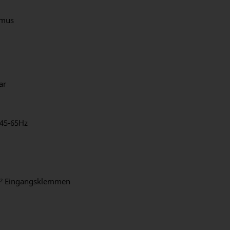
hmus
ar
45-65Hz
mm² Eingangsklemmen