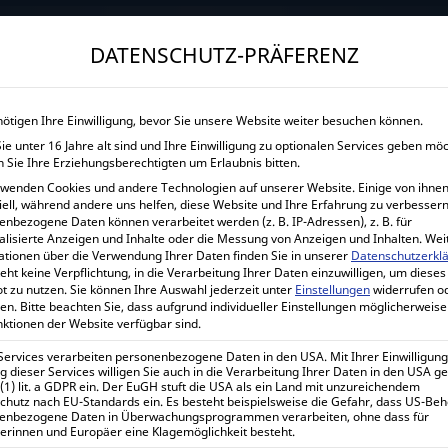
→
Gewerblicher Kunde?
Jetzt Händlerkonditionen sichern!
DATENSCHUTZ-PRÄFERENZ
START
UNTERNEHMEN
SHOP
LEISTUNGEN
nötigen Ihre Einwilligung, bevor Sie unsere Website weiter besuchen können.
e unter 16 Jahre alt sind und Ihre Einwilligung zu optionalen Services geben mö
VICTRON ENERGY SK
 Sie Ihre Erziehungsberechtigten um Erlaubnis bitten.
rwenden Cookies und andere Technologien auf unserer Website. Einige von ihnen
Home
Alle Produkte
Batterieladegeräte
iell, während andere uns helfen, diese Website und Ihre Erfahrung zu verbessern
enbezogene Daten können verarbeitet werden (z. B. IP-Adressen), z. B. für
alisierte Anzeigen und Inhalte oder die Messung von Anzeigen und Inhalten.
Wei
ationen über die Verwendung Ihrer Daten finden Sie in unserer
Datenschutzerkl
eht keine Verpflichtung, in die Verarbeitung Ihrer Daten einzuwilligen, um dieses
Victron Energy Skylla-TG 24/
t zu nutzen.
Sie können Ihre Auswahl jederzeit unter
Einstellungen
widerrufen o
en.
Bitte beachten Sie, dass aufgrund individueller Einstellungen möglicherweise
nktionen der Website verfügbar sind.
936,23
€
inkl. 0% MwSt.
 Services verarbeiten personenbezogene Daten in den USA. Mit Ihrer Einwilligung
 dieser Services willigen Sie auch in die Verarbeitung Ihrer Daten in den USA 
1.114,11
€
inkl. 19% MwSt.
 (1) lit. a GDPR ein. Der EuGH stuft die USA als ein Land mit unzureichendem
chutz nach EU-Standards ein. Es besteht beispielsweise die Gefahr, dass US-Be
enbezogene Daten in Überwachungsprogrammen verarbeiten, ohne dass für
Lieferzeit:
1-7 Werktage
erinnen und Europäer eine Klagemöglichkeit besteht.