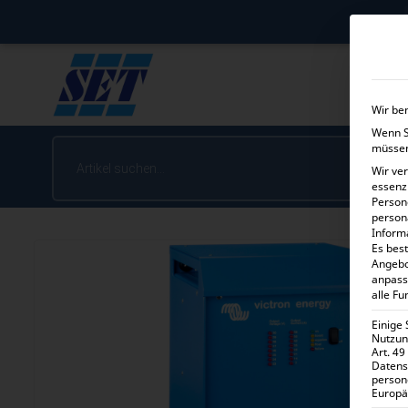
Wir be
Wenn Si
müssen
Wir ve
essenz
Person
person
Inform
Es best
Angebo
anpass
alle Fu
Einige
Nutzung
Art. 49
Datens
person
Europä