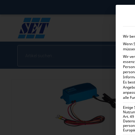
Wir be
Wenn Si
müssen
Wir ve
essenz
Person
person
Inform
Es best
Angebo
anpass
alle Fu
Einige
Nutzung
Art. 49
Datens
person
Europä