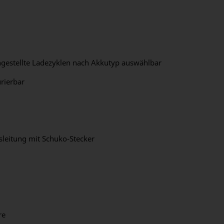
ingestellte Ladezyklen nach Akkutyp auswählbar
urierbar
sleitung mit Schuko-Stecker
re