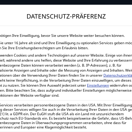
→
Gewerblicher Kunde?
Jetzt Händlerkonditionen sichern!
DATENSCHUTZ-PRÄFERENZ
START
UNTERNEHMEN
SHOP
LEISTUNGEN
nötigen Ihre Einwilligung, bevor Sie unsere Website weiter besuchen können.
e unter 16 Jahre alt sind und Ihre Einwilligung zu optionalen Services geben mö
VICTRON ENERGY BLUE SMAR
 Sie Ihre Erziehungsberechtigten um Erlaubnis bitten.
rwenden Cookies und andere Technologien auf unserer Website. Einige von ihnen
Home
Alle Produkte
Batterieladegeräte
12 Vol
iell, während andere uns helfen, diese Website und Ihre Erfahrung zu verbessern
enbezogene Daten können verarbeitet werden (z. B. IP-Adressen), z. B. für
alisierte Anzeigen und Inhalte oder die Messung von Anzeigen und Inhalten.
Wei
ationen über die Verwendung Ihrer Daten finden Sie in unserer
Datenschutzerkl
eht keine Verpflichtung, in die Verarbeitung Ihrer Daten einzuwilligen, um dieses
Victron Energy Blue Smart IP
t zu nutzen.
Sie können Ihre Auswahl jederzeit unter
Einstellungen
widerrufen o
en.
Bitte beachten Sie, dass aufgrund individueller Einstellungen möglicherweise
nktionen der Website verfügbar sind.
145,73
€
inkl. 0% MwSt.
 Services verarbeiten personenbezogene Daten in den USA. Mit Ihrer Einwilligung
 dieser Services willigen Sie auch in die Verarbeitung Ihrer Daten in den USA 
173,42
€
inkl. 19% MwSt.
 (1) lit. a GDPR ein. Der EuGH stuft die USA als ein Land mit unzureichendem
chutz nach EU-Standards ein. Es besteht beispielsweise die Gefahr, dass US-Be
enbezogene Daten in Überwachungsprogrammen verarbeiten, ohne dass für
Lieferzeit:
1-7 Werktage
erinnen und Europäer eine Klagemöglichkeit besteht.