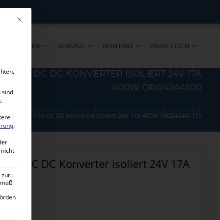
Mit diesem Button wird der Dialog geschlossen. Seine Funktionalität ist ide
TECHNIK
SERVICE
KONTAKT
ANMELDEN
chten,
24-17A DC DC KONVERTER ISOLIERT 24V 17A
400W ORI242441110
 sind
.
Alle Produkte
DC DC Wandler
Gleichstromkonverter
24 Volt GK
on-Tr 24/24-17A DC DC Konverter isoliert 24V 17A 400W ORI242441110
tere
ärung
.
der
 nicht
-17A DC DC Konverter isoliert 24V 17A
 zur
gemäß
hörden