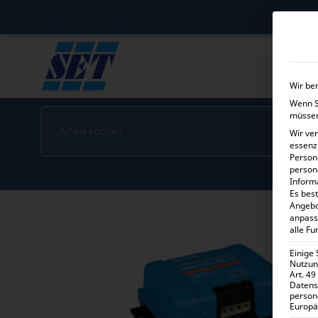
Wir be
Wenn Si
müssen
Wir ve
essenz
Person
person
Inform
Es best
Angebo
anpass
alle Fu
Einige
Nutzung
Art. 49
Datens
person
Europä