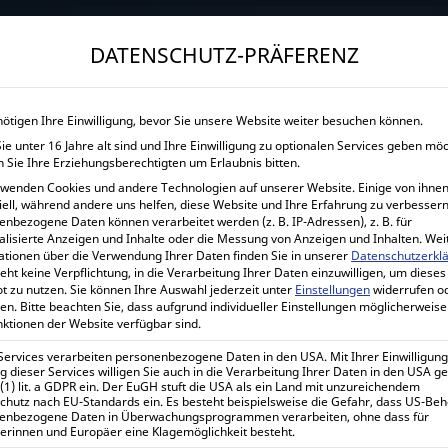
→
Gewerblicher Kunde?
Jetzt Händlerkonditionen sichern!
DATENSCHUTZ-PRÄFERENZ
START
UNTERNEHMEN
SHOP
LEISTUNGEN
nötigen Ihre Einwilligung, bevor Sie unsere Website weiter besuchen können.
e unter 16 Jahre alt sind und Ihre Einwilligung zu optionalen Services geben mö
VICTRON ENERGY ORION-TR 24/
 Sie Ihre Erziehungsberechtigten um Erlaubnis bitten.
rwenden Cookies und andere Technologien auf unserer Website. Einige von ihnen
iell, während andere uns helfen, diese Website und Ihre Erfahrung zu verbessern
Home
enbezogene Daten können verarbeitet werden (z. B. IP-Adressen), z. B. für
Victron Energy Ori
alisierte Anzeigen und Inhalte oder die Messung von Anzeigen und Inhalten.
Wei
ationen über die Verwendung Ihrer Daten finden Sie in unserer
Datenschutzerkl
eht keine Verpflichtung, in die Verarbeitung Ihrer Daten einzuwilligen, um dieses
t zu nutzen.
Sie können Ihre Auswahl jederzeit unter
Einstellungen
widerrufen o
en.
Bitte beachten Sie, dass aufgrund individueller Einstellungen möglicherweise
nktionen der Website verfügbar sind.
Victron Energy Orion-Tr 24/24
400W ORI242441110
 Services verarbeiten personenbezogene Daten in den USA. Mit Ihrer Einwilligung
 dieser Services willigen Sie auch in die Verarbeitung Ihrer Daten in den USA 
 (1) lit. a GDPR ein. Der EuGH stuft die USA als ein Land mit unzureichendem
chutz nach EU-Standards ein. Es besteht beispielsweise die Gefahr, dass US-Be
156,68
€
enbezogene Daten in Überwachungsprogrammen verarbeiten, ohne dass für
inkl. 0% MwSt.
erinnen und Europäer eine Klagemöglichkeit besteht.
186,45
€