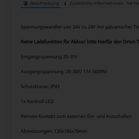
Beschreibung
Zusätzliche Informationen
Sie h
VICTRON ORION-TR 24/24-17A DC DC KONVER
Spannungswandler von 24V zu 24V mit galvanischer T
Keine Ladefunktion für Akkus! bitte hierfür den Orion
Eingangsspannung 20-35V
Ausgangsspannung: 20-30V/ 17A (400W)
Schutzklasse: IP43
1x Kontroll LED
Remote-Kontakt zum externen Ein- und Ausschalten
Abmessungen: 130x186x70mm