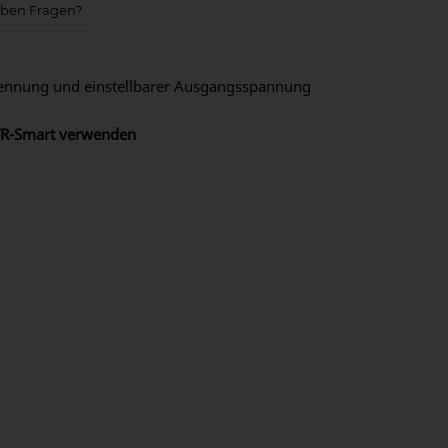
aben Fragen?
TER ISOLIERT 24V 17A 400W ORI242441110
rennung und einstellbarer Ausgangsspannung
 TR-Smart verwenden