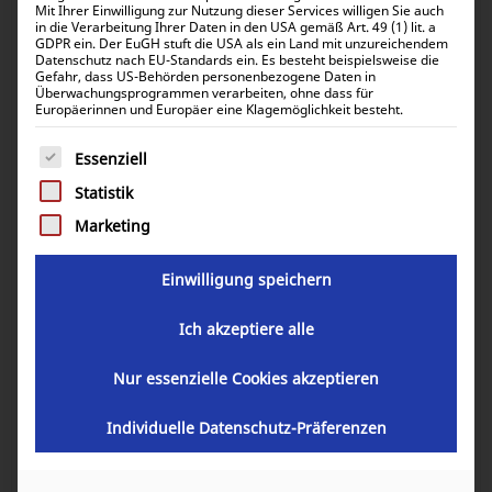
Mit Ihrer Einwilligung zur Nutzung dieser Services willigen Sie auch
in die Verarbeitung Ihrer Daten in den USA gemäß Art. 49 (1) lit. a
GDPR ein. Der EuGH stuft die USA als ein Land mit unzureichendem
Datenschutz nach EU-Standards ein. Es besteht beispielsweise die
Gefahr, dass US-Behörden personenbezogene Daten in
Überwachungsprogrammen verarbeiten, ohne dass für
Europäerinnen und Europäer eine Klagemöglichkeit besteht.
Victron Energy Power Inlet 32A
Es folgt eine Liste der Service-Gruppen, für die eine Einwill
Essenziell
stainless steel with cover
SHP303202000
Statistik
Marketing
95,48
€
inkl. 0% MwSt.
Einwilligung speichern
113,62
€
inkl. 19% MwSt.
Ich akzeptiere alle
Nur essenzielle Cookies akzeptieren
Artikelnummer:
SHP303202000
Individuelle Datenschutz-Präferenzen
GARANTIE