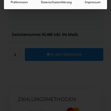
Präferenzen
Datenschutzerklärung
Impressum
Zwischensumme
95,48€
inkl. 0% MwSt.
In den Warenkorb
ZAHLUNGSMETHODEN