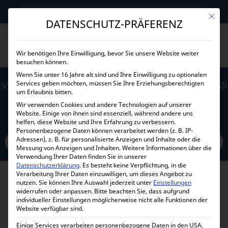
→
Gewerblicher Kunde?
Jetzt Händlerkonditionen sichern!
Mit die
DATENSCHUTZ-PRÄFERENZ
Wir benötigen Ihre Einwilligung, bevor Sie unsere Website weiter
besuchen können.
Wenn Sie unter 16 Jahre alt sind und Ihre Einwilligung zu optionalen
Services geben möchten, müssen Sie Ihre Erziehungsberechtigten
VICTRON ENERGY POWER INLET 32A STAINLESS
um Erlaubnis bitten.
STEEL WITH COVER SHP303202000
Wir verwenden Cookies und andere Technologien auf unserer
Website. Einige von ihnen sind essenziell, während andere uns
helfen, diese Website und Ihre Erfahrung zu verbessern.
Home
Personenbezogene Daten können verarbeitet werden (z. B. IP-
Alle Produkte
Zubehör
Stecker
Adressen), z. B. für personalisierte Anzeigen und Inhalte oder die
Victron Energy Power Inlet 32A stainless steel with cover SHP303202000
Messung von Anzeigen und Inhalten.
Weitere Informationen über die
Verwendung Ihrer Daten finden Sie in unserer
Datenschutzerklärung
.
Es besteht keine Verpflichtung, in die
Verarbeitung Ihrer Daten einzuwilligen, um dieses Angebot zu
nutzen.
Sie können Ihre Auswahl jederzeit unter
Einstellungen
widerrufen oder anpassen.
Bitte beachten Sie, dass aufgrund
individueller Einstellungen möglicherweise nicht alle Funktionen der
Website verfügbar sind.
Einige Services verarbeiten personenbezogene Daten in den USA.