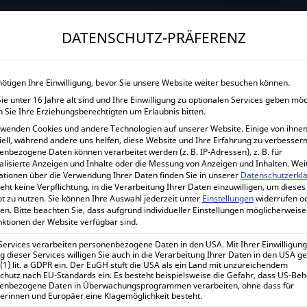
→
Gewerblicher Kunde?
Jetzt Händlerkonditionen sichern!
DATENSCHUTZ-PRÄFERENZ
START
UNTERNEHMEN
SHOP
LEISTUNGEN
nötigen Ihre Einwilligung, bevor Sie unsere Website weiter besuchen können.
e unter 16 Jahre alt sind und Ihre Einwilligung zu optionalen Services geben mö
VICTRON ENERGY 12 V
 Sie Ihre Erziehungsberechtigten um Erlaubnis bitten.
rwenden Cookies und andere Technologien auf unserer Website. Einige von ihnen
iell, während andere uns helfen, diese Website und Ihre Erfahrung zu verbessern
enbezogene Daten können verarbeitet werden (z. B. IP-Adressen), z. B. für
Home
Alle Produkte
Zubehör
Stecker
Vic
alisierte Anzeigen und Inhalte oder die Messung von Anzeigen und Inhalten.
Wei
ationen über die Verwendung Ihrer Daten finden Sie in unserer
Datenschutzerkl
eht keine Verpflichtung, in die Verarbeitung Ihrer Daten einzuwilligen, um dieses
t zu nutzen.
Sie können Ihre Auswahl jederzeit unter
Einstellungen
widerrufen o
en.
Bitte beachten Sie, dass aufgrund individueller Einstellungen möglicherweise
Victron Energy 12 Volt plug (c
nktionen der Website verfügbar sind.
BPC900300014
 Services verarbeiten personenbezogene Daten in den USA. Mit Ihrer Einwilligung
 dieser Services willigen Sie auch in die Verarbeitung Ihrer Daten in den USA 
 (1) lit. a GDPR ein. Der EuGH stuft die USA als ein Land mit unzureichendem
10,20
€
chutz nach EU-Standards ein. Es besteht beispielsweise die Gefahr, dass US-Be
inkl. 0% MwSt.
enbezogene Daten in Überwachungsprogrammen verarbeiten, ohne dass für
12,14
€
erinnen und Europäer eine Klagemöglichkeit besteht.
inkl. 19% MwSt.