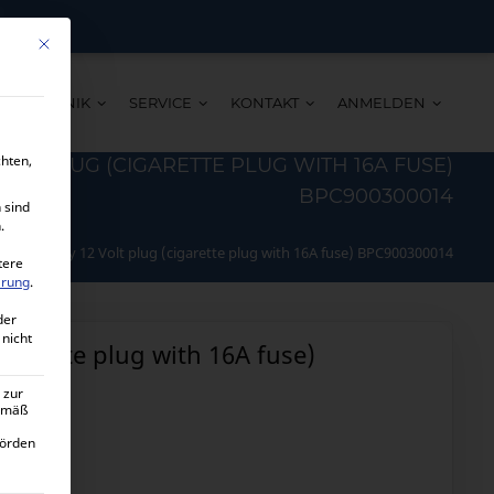
Mit diesem Button wird der Dialog geschlossen. Seine Funktionalität ist ide
TECHNIK
SERVICE
KONTAKT
ANMELDEN
chten,
OLT PLUG (CIGARETTE PLUG WITH 16A FUSE)
BPC900300014
 sind
.
tron Energy 12 Volt plug (cigarette plug with 16A fuse) BPC900300014
tere
ärung
.
der
 nicht
igarette plug with 16A fuse)
 zur
gemäß
hörden