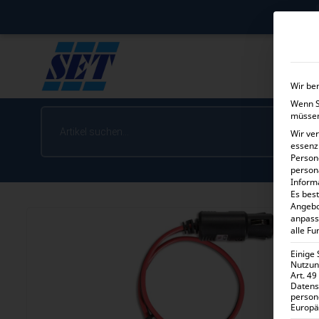
Wir be
Wenn Si
müssen
Wir ve
essenz
Person
person
Inform
Es best
Angebo
anpass
alle Fu
Einige
Nutzung
Art. 49
Datens
person
Europä