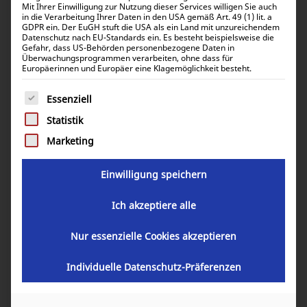
Mit Ihrer Einwilligung zur Nutzung dieser Services willigen Sie auch
in die Verarbeitung Ihrer Daten in den USA gemäß Art. 49 (1) lit. a
GDPR ein. Der EuGH stuft die USA als ein Land mit unzureichendem
Datenschutz nach EU-Standards ein. Es besteht beispielsweise die
Gefahr, dass US-Behörden personenbezogene Daten in
Temperaturschalter 130°C
Überwachungsprogrammen verarbeiten, ohne dass für
Europäerinnen und Europäer eine Klagemöglichkeit besteht.
51,28
€
Es folgt eine Liste der Service-Gruppen, für die eine Einwill
inkl. 0% MwSt.
Essenziell
61,02
€
inkl. 19% MwSt.
Statistik
Marketing
Artikelnummer:
36402
Einwilligung speichern
Ich akzeptiere alle
In den Warenkorb
Nur essenzielle Cookies akzeptieren
Individuelle Datenschutz-Präferenzen