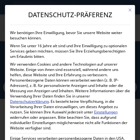
→
Gewerblicher Kunde?
Jetzt Händlerkonditionen sichern!
Mit die
DATENSCHUTZ-PRÄFERENZ
Wir benötigen Ihre Einwilligung, bevor Sie unsere Website weiter
besuchen können.
Wenn Sie unter 16 Jahre alt sind und Ihre Einwilligung zu optionalen
Services geben möchten, müssen Sie Ihre Erziehungsberechtigten
TEMPERATURSCHALTER 130°C
um Erlaubnis bitten.
Wir verwenden Cookies und andere Technologien auf unserer
Website. Einige von ihnen sind essenziell, während andere uns
Home
Alle Produkte
Stromerzeuger und Ersatzteile
helfen, diese Website und Ihre Erfahrung zu verbessern.
Temperaturschalter 130°C
Personenbezogene Daten können verarbeitet werden (z. B. IP-
Adressen), z. B. für personalisierte Anzeigen und Inhalte oder die
Messung von Anzeigen und Inhalten.
Weitere Informationen über die
Verwendung Ihrer Daten finden Sie in unserer
Datenschutzerklärung
.
Es besteht keine Verpflichtung, in die
Verarbeitung Ihrer Daten einzuwilligen, um dieses Angebot zu
nutzen.
Sie können Ihre Auswahl jederzeit unter
Einstellungen
widerrufen oder anpassen.
Bitte beachten Sie, dass aufgrund
individueller Einstellungen möglicherweise nicht alle Funktionen der
Website verfügbar sind.
Einige Services verarbeiten personenbezogene Daten in den USA.