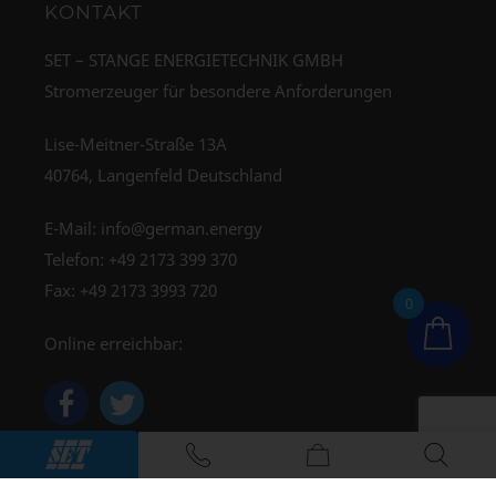
KONTAKT
SET – STANGE ENERGIETECHNIK GMBH
Stromerzeuger für besondere Anforderungen
Lise-Meitner-Straße 13A
40764, Langenfeld Deutschland
E-Mail:
info@german.energy
Telefon:
+49 2173 399 370
Fax: +49 2173 3993 720
0
Online erreichbar: