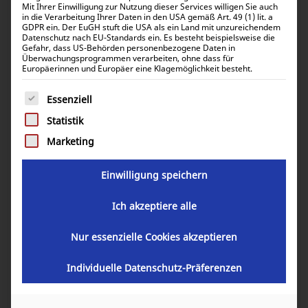
Mit Ihrer Einwilligung zur Nutzung dieser Services willigen Sie auch
in die Verarbeitung Ihrer Daten in den USA gemäß Art. 49 (1) lit. a
GDPR ein. Der EuGH stuft die USA als ein Land mit unzureichendem
Datenschutz nach EU-Standards ein. Es besteht beispielsweise die
Gefahr, dass US-Behörden personenbezogene Daten in
SET RJ45 UTP CAT5e Cable 3m blau
Überwachungsprogrammen verarbeiten, ohne dass für
Europäerinnen und Europäer eine Klagemöglichkeit besteht.
Es folgt eine Liste der Service-Gruppen, für die eine Einwill
Essenziell
3,18
€
inkl. 0% MwSt.
3,78
€
Statistik
inkl. 19% MwSt.
Marketing
Einwilligung speichern
Artikelnummer:
10101-01330
Ich akzeptiere alle
In den Warenkorb
Nur essenzielle Cookies akzeptieren
Individuelle Datenschutz-Präferenzen