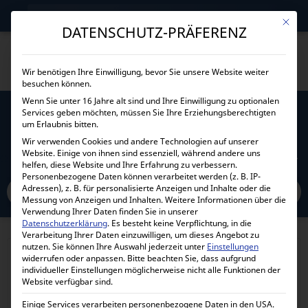
→
Gewerblicher Kunde?
Jetzt Händlerkonditionen sichern!
Mit die
DATENSCHUTZ-PRÄFERENZ
Wir benötigen Ihre Einwilligung, bevor Sie unsere Website weiter
besuchen können.
Wenn Sie unter 16 Jahre alt sind und Ihre Einwilligung zu optionalen
Services geben möchten, müssen Sie Ihre Erziehungsberechtigten
SET RJ45 UTP CAT5E CABLE 3M BLAU
um Erlaubnis bitten.
Wir verwenden Cookies und andere Technologien auf unserer
Website. Einige von ihnen sind essenziell, während andere uns
Home
Alle Produkte
Zubehör
Kabel
Datenkabel
Netzwerkkabel
helfen, diese Website und Ihre Erfahrung zu verbessern.
SET RJ45 UTP CAT5e Cable 3m blau
Personenbezogene Daten können verarbeitet werden (z. B. IP-
Adressen), z. B. für personalisierte Anzeigen und Inhalte oder die
Messung von Anzeigen und Inhalten.
Weitere Informationen über die
Verwendung Ihrer Daten finden Sie in unserer
Datenschutzerklärung
.
Es besteht keine Verpflichtung, in die
Verarbeitung Ihrer Daten einzuwilligen, um dieses Angebot zu
nutzen.
Sie können Ihre Auswahl jederzeit unter
Einstellungen
widerrufen oder anpassen.
Bitte beachten Sie, dass aufgrund
individueller Einstellungen möglicherweise nicht alle Funktionen der
Website verfügbar sind.
Einige Services verarbeiten personenbezogene Daten in den USA.