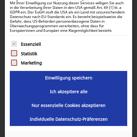
Mit Ihrer Einwilligung zur Nutzung dieser Services willigen Sie auch
in die Verarbeitung Ihrer Daten in den USA gemäß Art. 49 (1) lit. a
GDPR ein. Der EuGH stuft die USA als ein Land mit unzureichendem
Datenschutz nach EU-Standards ein. Es besteht beispielsweise die
Gefahr, dass US-Behörden personenbezogene Daten in
Victron Shore Power Cord 25m 32A
Überwachungsprogrammen verarbeiten, ohne dass für
Europäerinnen und Europäer eine Klagemöglichkeit besteht.
Es folgt eine Liste der Service-Gruppen, für die eine Einwill
326,40
€
Essenziell
inkl. 0% MwSt.
388,42
€
Statistik
inkl. 19% MwSt.
Marketing
Einwilligung speichern
Artikelnummer:
SHP306002500
Ich akzeptiere alle
GARANTIE
Nur essenzielle Cookies akzeptieren
Individuelle Datenschutz-Präferenzen