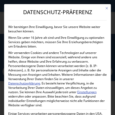
→
Gewerblicher Kunde?
Jetzt Händlerkonditionen sichern!
Mit die
DATENSCHUTZ-PRÄFERENZ
Wir benötigen Ihre Einwilligung, bevor Sie unsere Website weiter
besuchen können.
Wenn Sie unter 16 Jahre alt sind und Ihre Einwilligung zu optionalen
Services geben möchten, müssen Sie Ihre Erziehungsberechtigten
VICTRON SHORE POWER CORD 25M 32A
um Erlaubnis bitten.
Wir verwenden Cookies und andere Technologien auf unserer
Website. Einige von ihnen sind essenziell, während andere uns
Home
Alle Produkte
Zubehör
Kabel
Victron Shore Cables
helfen, diese Website und Ihre Erfahrung zu verbessern.
Victron Shore Power Cord 25m 32A
Personenbezogene Daten können verarbeitet werden (z. B. IP-
Adressen), z. B. für personalisierte Anzeigen und Inhalte oder die
Messung von Anzeigen und Inhalten.
Weitere Informationen über die
Verwendung Ihrer Daten finden Sie in unserer
Datenschutzerklärung
.
Es besteht keine Verpflichtung, in die
Verarbeitung Ihrer Daten einzuwilligen, um dieses Angebot zu
nutzen.
Sie können Ihre Auswahl jederzeit unter
Einstellungen
widerrufen oder anpassen.
Bitte beachten Sie, dass aufgrund
individueller Einstellungen möglicherweise nicht alle Funktionen der
Website verfügbar sind.
Einige Services verarbeiten personenbezogene Daten in den USA.