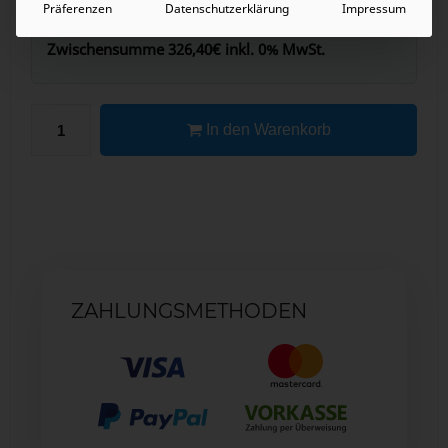
Präferenzen
Datenschutzerklärung
Impressum
Zwischensumme
326,40€
inkl. 0% MwSt.
In den Warenkorb
ZAHLUNGSMETHODEN