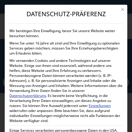
→
Gewerblicher Kunde?
Jetzt Händlerkonditionen sichern!
Mit die
DATENSCHUTZ-PRÄFERENZ
Wir benötigen Ihre Einwilligung, bevor Sie unsere Website weiter
besuchen können.
Wenn Sie unter 16 Jahre alt sind und Ihre Einwilligung zu optionalen
Services geben möchten, müssen Sie Ihre Erziehungsberechtigten
VICTRON VE.BUS SMART DONGLE / CABLE
um Erlaubnis bitten.
CONECTION
Wir verwenden Cookies und andere Technologien auf unserer
Website. Einige von ihnen sind essenziell, während andere uns
helfen, diese Website und Ihre Erfahrung zu verbessern.
Home
Personenbezogene Daten können verarbeitet werden (z. B. IP-
Alle Produkte
Zubehör
Schnittstellenumsetzer
Adressen), z. B. für personalisierte Anzeigen und Inhalte oder die
Victron VE.Bus Smart dongle / cable conection
Messung von Anzeigen und Inhalten.
Weitere Informationen über die
Verwendung Ihrer Daten finden Sie in unserer
Datenschutzerklärung
.
Es besteht keine Verpflichtung, in die
Verarbeitung Ihrer Daten einzuwilligen, um dieses Angebot zu
nutzen.
Sie können Ihre Auswahl jederzeit unter
Einstellungen
widerrufen oder anpassen.
Bitte beachten Sie, dass aufgrund
individueller Einstellungen möglicherweise nicht alle Funktionen der
Website verfügbar sind.
Einige Services verarbeiten personenbezogene Daten in den USA.