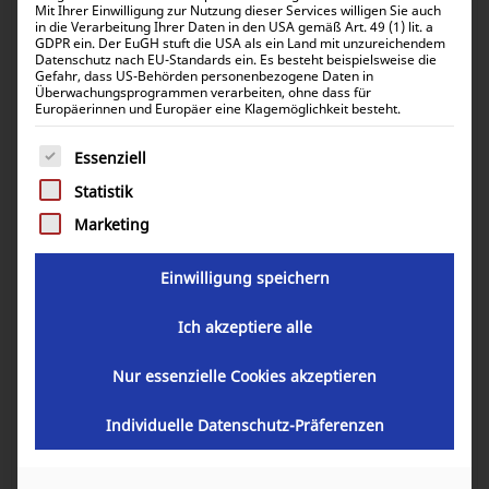
Mit Ihrer Einwilligung zur Nutzung dieser Services willigen Sie auch
Victron VE.Bus Smart dongle / cable
in die Verarbeitung Ihrer Daten in den USA gemäß Art. 49 (1) lit. a
GDPR ein. Der EuGH stuft die USA als ein Land mit unzureichendem
conection
Datenschutz nach EU-Standards ein. Es besteht beispielsweise die
Gefahr, dass US-Behörden personenbezogene Daten in
Überwachungsprogrammen verarbeiten, ohne dass für
Europäerinnen und Europäer eine Klagemöglichkeit besteht.
72,83
€
inkl. 0% MwSt.
86,67
€
inkl. 19% MwSt.
Es folgt eine Liste der Service-Gruppen, für die eine Einwill
Essenziell
Statistik
Marketing
Artikelnummer:
ASS030537010
Einwilligung speichern
GARANTIE
Ich akzeptiere alle
Nur essenzielle Cookies akzeptieren
Individuelle Datenschutz-Präferenzen