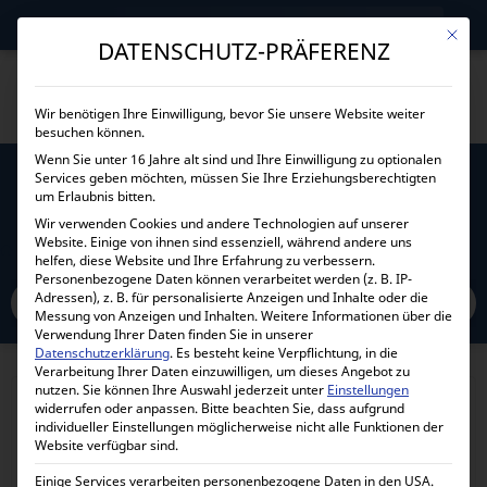
→
Gewerblicher Kunde?
Jetzt Händlerkonditionen sichern!
Mit die
DATENSCHUTZ-PRÄFERENZ
Wir benötigen Ihre Einwilligung, bevor Sie unsere Website weiter
besuchen können.
Wenn Sie unter 16 Jahre alt sind und Ihre Einwilligung zu optionalen
Services geben möchten, müssen Sie Ihre Erziehungsberechtigten
RELAIS 12V 40A
um Erlaubnis bitten.
Wir verwenden Cookies und andere Technologien auf unserer
Website. Einige von ihnen sind essenziell, während andere uns
Home
Alle Produkte
Stromerzeuger und Ersatzteile
Relais 12V 40A
helfen, diese Website und Ihre Erfahrung zu verbessern.
Personenbezogene Daten können verarbeitet werden (z. B. IP-
Adressen), z. B. für personalisierte Anzeigen und Inhalte oder die
Messung von Anzeigen und Inhalten.
Weitere Informationen über die
Verwendung Ihrer Daten finden Sie in unserer
Datenschutzerklärung
.
Es besteht keine Verpflichtung, in die
Verarbeitung Ihrer Daten einzuwilligen, um dieses Angebot zu
nutzen.
Sie können Ihre Auswahl jederzeit unter
Einstellungen
widerrufen oder anpassen.
Bitte beachten Sie, dass aufgrund
individueller Einstellungen möglicherweise nicht alle Funktionen der
Website verfügbar sind.
Einige Services verarbeiten personenbezogene Daten in den USA.