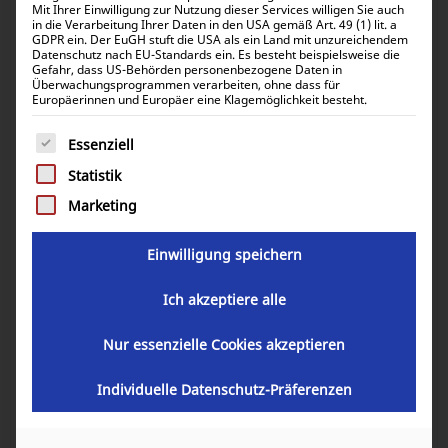
Mit Ihrer Einwilligung zur Nutzung dieser Services willigen Sie auch
in die Verarbeitung Ihrer Daten in den USA gemäß Art. 49 (1) lit. a
GDPR ein. Der EuGH stuft die USA als ein Land mit unzureichendem
Datenschutz nach EU-Standards ein. Es besteht beispielsweise die
Gefahr, dass US-Behörden personenbezogene Daten in
Relais 12V 40A
Überwachungsprogrammen verarbeiten, ohne dass für
Europäerinnen und Europäer eine Klagemöglichkeit besteht.
6,80
€
Es folgt eine Liste der Service-Gruppen, für die eine Einwill
inkl. 0% MwSt.
Essenziell
8,09
€
inkl. 19% MwSt.
Statistik
Marketing
Artikelnummer:
34021-10103
Einwilligung speichern
Ich akzeptiere alle
In den Warenkorb
Nur essenzielle Cookies akzeptieren
Individuelle Datenschutz-Präferenzen