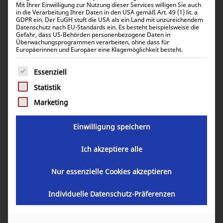
Mit Ihrer Einwilligung zur Nutzung dieser Services willigen Sie auch
in die Verarbeitung Ihrer Daten in den USA gemäß Art. 49 (1) lit. a
GDPR ein. Der EuGH stuft die USA als ein Land mit unzureichendem
Datenschutz nach EU-Standards ein. Es besteht beispielsweise die
Gefahr, dass US-Behörden personenbezogene Daten in
Überwachungsprogrammen verarbeiten, ohne dass für
Europäerinnen und Europäer eine Klagemöglichkeit besteht.
Es folgt eine Liste der Service-Gruppen, für die eine Einwill
Essenziell
Statistik
Marketing
Einwilligung speichern
Ich akzeptiere alle
Nur essenzielle Cookies akzeptieren
Victron Energy Argodiode 140-3AC 3
batteries 140A ARG140301020R
Individuelle Datenschutz-Präferenzen
74,33
€