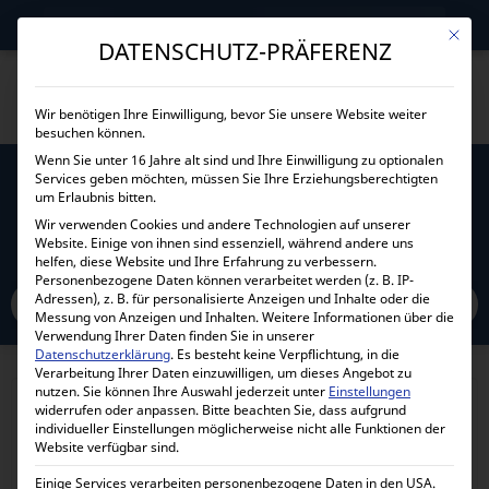
→
Gewerblicher Kunde?
Jetzt Händlerkonditionen sichern!
Mit die
DATENSCHUTZ-PRÄFERENZ
Wir benötigen Ihre Einwilligung, bevor Sie unsere Website weiter
besuchen können.
Wenn Sie unter 16 Jahre alt sind und Ihre Einwilligung zu optionalen
Services geben möchten, müssen Sie Ihre Erziehungsberechtigten
VICTRON ENERGY ARGODIODE 140-3AC 3
um Erlaubnis bitten.
BATTERIES 140A ARG140301020R
Wir verwenden Cookies und andere Technologien auf unserer
Website. Einige von ihnen sind essenziell, während andere uns
helfen, diese Website und Ihre Erfahrung zu verbessern.
Home
Personenbezogene Daten können verarbeitet werden (z. B. IP-
Alle Produkte
Zubehör
Ladestromverteiler
Adressen), z. B. für personalisierte Anzeigen und Inhalte oder die
Victron Energy Argodiode 140-3AC 3 batteries 140A ARG140301020R
Messung von Anzeigen und Inhalten.
Weitere Informationen über die
Verwendung Ihrer Daten finden Sie in unserer
Datenschutzerklärung
.
Es besteht keine Verpflichtung, in die
Verarbeitung Ihrer Daten einzuwilligen, um dieses Angebot zu
nutzen.
Sie können Ihre Auswahl jederzeit unter
Einstellungen
widerrufen oder anpassen.
Bitte beachten Sie, dass aufgrund
individueller Einstellungen möglicherweise nicht alle Funktionen der
Website verfügbar sind.
Einige Services verarbeiten personenbezogene Daten in den USA.