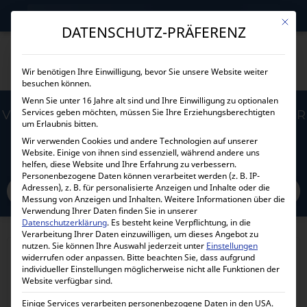
→
Gewerblicher Kunde?
Jetzt Händlerkonditionen sichern!
Mit die
DATENSCHUTZ-PRÄFERENZ
Wir benötigen Ihre Einwilligung, bevor Sie unsere Website weiter
besuchen können.
Wenn Sie unter 16 Jahre alt sind und Ihre Einwilligung zu optionalen
Services geben möchten, müssen Sie Ihre Erziehungsberechtigten
VICTRON ENERGY ARGOFET BATTERY ISOLATOR
um Erlaubnis bitten.
200A 3 BATTERIES ARG200301020R
Wir verwenden Cookies und andere Technologien auf unserer
Website. Einige von ihnen sind essenziell, während andere uns
helfen, diese Website und Ihre Erfahrung zu verbessern.
Home
Personenbezogene Daten können verarbeitet werden (z. B. IP-
Alle Produkte
Zubehör
Ladestromverteiler
Adressen), z. B. für personalisierte Anzeigen und Inhalte oder die
Victron Energy Argofet battery isolator 200A 3 batteries ARG200301020R
Messung von Anzeigen und Inhalten.
Weitere Informationen über die
Verwendung Ihrer Daten finden Sie in unserer
Datenschutzerklärung
.
Es besteht keine Verpflichtung, in die
Verarbeitung Ihrer Daten einzuwilligen, um dieses Angebot zu
nutzen.
Sie können Ihre Auswahl jederzeit unter
Einstellungen
widerrufen oder anpassen.
Bitte beachten Sie, dass aufgrund
individueller Einstellungen möglicherweise nicht alle Funktionen der
Website verfügbar sind.
Einige Services verarbeiten personenbezogene Daten in den USA.