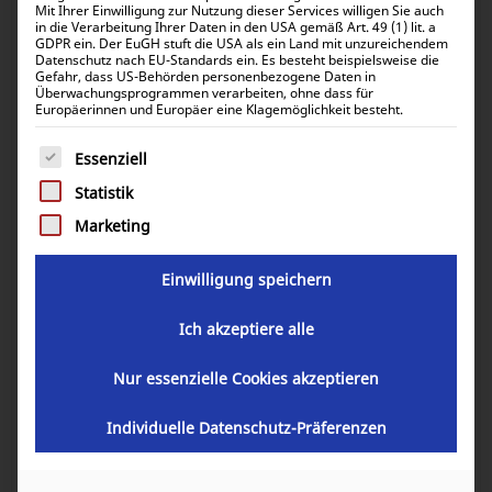
Mit Ihrer Einwilligung zur Nutzung dieser Services willigen Sie auch
in die Verarbeitung Ihrer Daten in den USA gemäß Art. 49 (1) lit. a
GDPR ein. Der EuGH stuft die USA als ein Land mit unzureichendem
Datenschutz nach EU-Standards ein. Es besteht beispielsweise die
Gefahr, dass US-Behörden personenbezogene Daten in
Überwachungsprogrammen verarbeiten, ohne dass für
Europäerinnen und Europäer eine Klagemöglichkeit besteht.
Es folgt eine Liste der Service-Gruppen, für die eine Einwill
Essenziell
Statistik
Marketing
Einwilligung speichern
Ich akzeptiere alle
Nur essenzielle Cookies akzeptieren
Victron Energy Argofet battery
isolator 200A 3 batteries
Individuelle Datenschutz-Präferenzen
ARG200301020R