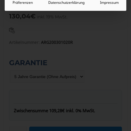
Präferenzen
Datenschutzerklärung
Impressum
109,28
€
inkl. 0% MwSt.
130,04
€
inkl. 19% MwSt.
Artikelnummer:
ARG200301020R
GARANTIE
Zwischensumme
109,28€
inkl. 0% MwSt.