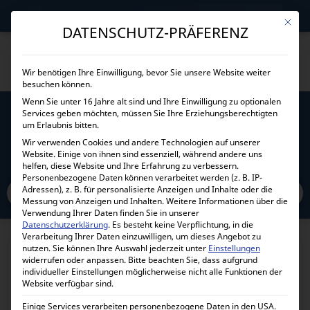
→
Gewerblicher Kunde?
Jetzt Händlerkonditionen sichern!
Mit die
DATENSCHUTZ-PRÄFERENZ
Wir benötigen Ihre Einwilligung, bevor Sie unsere Website weiter
besuchen können.
Wenn Sie unter 16 Jahre alt sind und Ihre Einwilligung zu optionalen
VICTRON ENERGY CYRIX-CT 12V 24V 120A
Services geben möchten, müssen Sie Ihre Erziehungsberechtigten
INTELLIGENT BATTERY COMBINER
um Erlaubnis bitten.
Wir verwenden Cookies und andere Technologien auf unserer
CYR010120011R
Website. Einige von ihnen sind essenziell, während andere uns
helfen, diese Website und Ihre Erfahrung zu verbessern.
Personenbezogene Daten können verarbeitet werden (z. B. IP-
Adressen), z. B. für personalisierte Anzeigen und Inhalte oder die
Home
Alle Produkte
Zubehör
Ladestromverteiler
Messung von Anzeigen und Inhalten.
Weitere Informationen über die
Victron Energy Cyrix-ct 12V 24V 120A Intelligent battery combiner
Verwendung Ihrer Daten finden Sie in unserer
Datenschutzerklärung
.
Es besteht keine Verpflichtung, in die
CYR010120011R
Verarbeitung Ihrer Daten einzuwilligen, um dieses Angebot zu
nutzen.
Sie können Ihre Auswahl jederzeit unter
Einstellungen
widerrufen oder anpassen.
Bitte beachten Sie, dass aufgrund
individueller Einstellungen möglicherweise nicht alle Funktionen der
Website verfügbar sind.
Einige Services verarbeiten personenbezogene Daten in den USA.