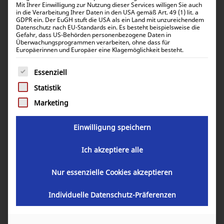
Mit Ihrer Einwilligung zur Nutzung dieser Services willigen Sie auch
in die Verarbeitung Ihrer Daten in den USA gemäß Art. 49 (1) lit. a
GDPR ein. Der EuGH stuft die USA als ein Land mit unzureichendem
Datenschutz nach EU-Standards ein. Es besteht beispielsweise die
Gefahr, dass US-Behörden personenbezogene Daten in
Überwachungsprogrammen verarbeiten, ohne dass für
Europäerinnen und Europäer eine Klagemöglichkeit besteht.
Es folgt eine Liste der Service-Gruppen, für die eine Einwill
Essenziell
Statistik
Marketing
Einwilligung speichern
Ich akzeptiere alle
Nur essenzielle Cookies akzeptieren
Victron Energy Cyrix-ct 12V 24V 120A
Intelligent battery combiner
Individuelle Datenschutz-Präferenzen
CYR010120011R