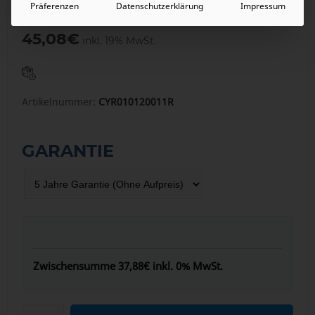
Präferenzen
Datenschutzerklärung
Impressum
37,88
€
inkl. 0% MwSt.
45,08
€
inkl. 19% MwSt.
Artikelnummer:
CYR010120011R
GARANTIE
Zwischensumme
37,88€
inkl. 0% MwSt.