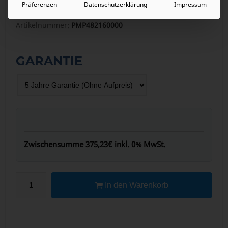
Präferenzen
Datenschutzerklärung
Impressum
Artikelnummer:
PMP482160000
GARANTIE
Zwischensumme
375,23€
inkl. 0% MwSt.
In den Warenkorb