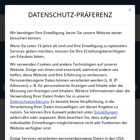
→
Gewerblicher Kunde?
Jetzt Händlerkonditionen sichern!
Mit die
DATENSCHUTZ-PRÄFERENZ
Wir benötigen Ihre Einwilligung, bevor Sie unsere Website weiter
besuchen können.
Wenn Sie unter 16 Jahre alt sind und Ihre Einwilligung zu optionalen
Services geben möchten, müssen Sie Ihre Erziehungsberechtigten
VICTRON ENERGY MULTIPLUS 48/1600/20-16
um Erlaubnis bitten.
PMP482160000
Wir verwenden Cookies und andere Technologien auf unserer
Website. Einige von ihnen sind essenziell, während andere uns
helfen, diese Website und Ihre Erfahrung zu verbessern.
Home
Personenbezogene Daten können verarbeitet werden (z. B. IP-
Alle Produkte
Wechselrichter
Kombiwechselrichter
Adressen), z. B. für personalisierte Anzeigen und Inhalte oder die
48 Volt KW
Victron Energy MultiPlus 48/1600/20-16 PMP482160000
Messung von Anzeigen und Inhalten.
Weitere Informationen über die
Verwendung Ihrer Daten finden Sie in unserer
Datenschutzerklärung
.
Es besteht keine Verpflichtung, in die
Verarbeitung Ihrer Daten einzuwilligen, um dieses Angebot zu
nutzen.
Sie können Ihre Auswahl jederzeit unter
Einstellungen
widerrufen oder anpassen.
Bitte beachten Sie, dass aufgrund
individueller Einstellungen möglicherweise nicht alle Funktionen der
Website verfügbar sind.
Einige Services verarbeiten personenbezogene Daten in den USA.