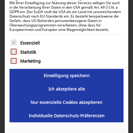
Mit Ihrer Einwilligung zur Nutzung dieser Services willigen Sie auch
in die Verarbeitung Ihrer Daten in den USA gemäß Art. 49 (1) lit. a
GDPR ein. Der EuGH stuft die USA als ein Land mit unzureichendem
Datenschutz nach EU-Standards ein. Es besteht beispielsweise die
Gefahr, dass US-Behörden personenbezogene Daten in
Überwachungsprogrammen verarbeiten, ohne dass für
Europäerinnen und Europäer eine Klagemöglichkeit besteht.
Es folgt eine Liste der Service-Gruppen, für die eine Einwill
Essenziell
Statistik
Marketing
Einwilligung speichern
Victron Energy MultiPlus 48/1600/20-
Ich akzeptiere alle
16 PMP482160000
Nur essenzielle Cookies akzeptieren
375,23
€
inkl. 0% MwSt.
Individuelle Datenschutz-Präferenzen
446,52
€
inkl. 19% MwSt.