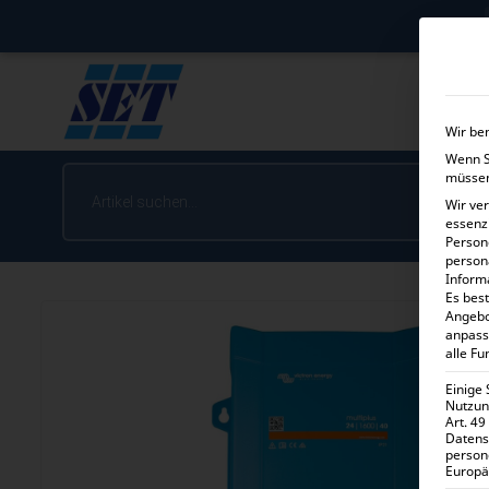
Wir be
Wenn Si
müssen
Wir ve
essenz
Person
person
Inform
Es best
Angebo
anpass
alle Fu
Einige
Nutzung
Art. 49
Datens
person
Europä