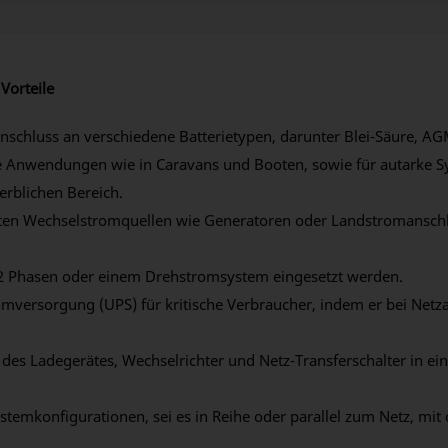
Vorteile
schluss an verschiedene Batterietypen, darunter Blei-Säure, AG
e Anwendungen wie in Caravans und Booten, sowie für autarke S
rblichen Bereich.
ten Wechselstromquellen wie Generatoren oder Landstromansch
 2 Phasen oder einem Drehstromsystem eingesetzt werden.
omversorgung (UPS) für kritische Verbraucher, indem er bei Netz
 des Ladegerätes, Wechselrichter und Netz-Transferschalter in e
temkonfigurationen, sei es in Reihe oder parallel zum Netz, mit 