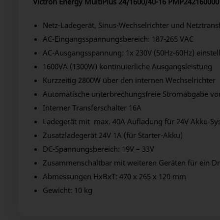
Victron Energy MultiPlus 24/1600/40-16 PMP242160000
Netz-Ladegerät, Sinus-Wechselrichter und Netztransf
AC-Eingangsspannungsbereich: 187-265 VAC
AC-Ausgangsspannung: 1x 230V (50Hz-60Hz) einstel
1600VA (1300W) kontinuierliche Ausgangsleistung
Kurzzeitig 2800W über den internen Wechselrichter
Automatische unterbrechungsfreie Stromabgabe vo
Interner Transferschalter 16A
Ladegerät mit max. 40A Aufladung für 24V Akku-Sys
Zusatzladegerät 24V 1A (für Starter-Akku)
DC-Spannungsbereich: 19V – 33V
Zusammenschaltbar mit weiteren Geräten für ein D
Abmessungen HxBxT: 470 x 265 x 120 mm
Gewicht: 10 kg