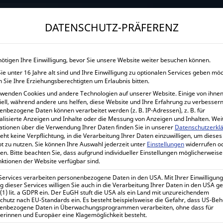
→
Gewerblicher Kunde?
Jetzt Händlerkonditionen sichern!
DATENSCHUTZ-PRÄFERENZ
START
UNTERNEHMEN
SHOP
LEISTUNGEN
nötigen Ihre Einwilligung, bevor Sie unsere Website weiter besuchen können.
e unter 16 Jahre alt sind und Ihre Einwilligung zu optionalen Services geben mö
VICTRON ENERG
 Sie Ihre Erziehungsberechtigten um Erlaubnis bitten.
rwenden Cookies und andere Technologien auf unserer Website. Einige von ihnen
Hom
iell, während andere uns helfen, diese Website und Ihre Erfahrung zu verbessern
enbezogene Daten können verarbeitet werden (z. B. IP-Adressen), z. B. für
alisierte Anzeigen und Inhalte oder die Messung von Anzeigen und Inhalten.
Wei
ationen über die Verwendung Ihrer Daten finden Sie in unserer
Datenschutzerkl
eht keine Verpflichtung, in die Verarbeitung Ihrer Daten einzuwilligen, um dieses
t zu nutzen.
Sie können Ihre Auswahl jederzeit unter
Einstellungen
widerrufen o
Victron Energy MultiPlus 24
en.
Bitte beachten Sie, dass aufgrund individueller Einstellungen möglicherweise
nktionen der Website verfügbar sind.
486,68
€
 Services verarbeiten personenbezogene Daten in den USA. Mit Ihrer Einwilligung
inkl. 0% MwSt.
 dieser Services willigen Sie auch in die Verarbeitung Ihrer Daten in den USA 
579,15
€
 (1) lit. a GDPR ein. Der EuGH stuft die USA als ein Land mit unzureichendem
inkl. 19% MwSt.
chutz nach EU-Standards ein. Es besteht beispielsweise die Gefahr, dass US-Be
enbezogene Daten in Überwachungsprogrammen verarbeiten, ohne dass für
erinnen und Europäer eine Klagemöglichkeit besteht.
Lieferzeit:
1-7 Werktage