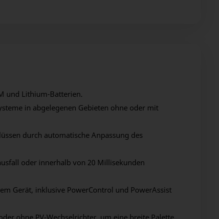
M und Lithium-Batterien.
ysteme in abgelegenen Gebieten ohne oder mit
lüssen durch automatische Anpassung des
usfall oder innerhalb von 20 Millisekunden
inem Gerät, inklusive PowerControl und PowerAssist
oder ohne PV-Wechselrichter, um eine breite Palette