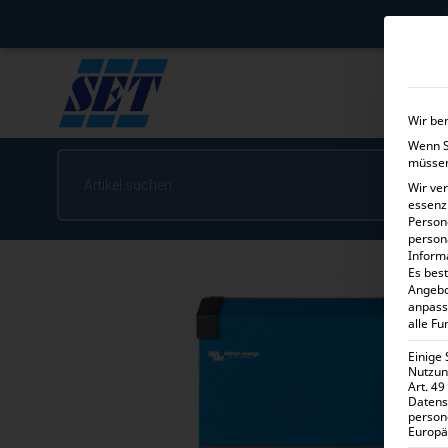
Wir be
Wenn Si
müssen
Wir ve
essenz
Person
person
Inform
Es best
Angebo
anpass
alle Fu
Einige
Nutzung
Art. 49
Datens
person
Europä