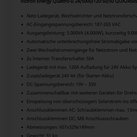
Victron Energy Quattro-II 24/5000/120-50/50 QUA2450
Netz-Ladegerät, Wechselrichter und Netztransferscha
AC-Eingangsspannungsbereich: 187-265 VAC
Ausgangsleistung: 5.000VA (4.000W), kurzzeitig 9.0
Automatische unterbrechungsfreie Stromabgabe vo
Zwei Wechselstromeingänge für Netzstrom und Not
2x Interner Transferschalter 50A
Ladegerät mit max. 120A Aufladung für 24V Akku-Sy
Zusatzladegerät 24V 4A (für Starter-Akku)
DC-Spannungsbereich: 19V – 33V
Zusammenschaltbar mit weiteren Geräten für Dreh
Einspeisung von überschüssigem Solarstrom ins öff
Anschlussklemmen AC: Schraubklemmen max. 13
Anschlussklemmen DC: M8 Anschlussschrauben
Abmessungen: 607x329x149mm
Gewicht: 31 kg