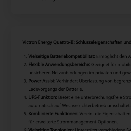
Victron Energy Quattro-II: Schlüsseleigenschaften und
Vielseitige Batteriekompatibilität:
Ermöglicht den An
Flexible Anwendungsbereiche:
Geeignet für mobil
unsicheren Netzanbindungen im privaten und gewe
Power Assist:
Verhindert Überlastung von begrenz
Ladevorgangs der Batterie.
UPS-Funktion:
Bietet eine unterbrechungsfreie Str
automatisch auf Wechselrichterbetrieb umschaltet.
Kombinierte Funktionen:
Vereint die Eigenschaften
für erweiterte Strommanagement-Optionen.
Vielseitige Topologien:
Unterstützt verschiedene Sys