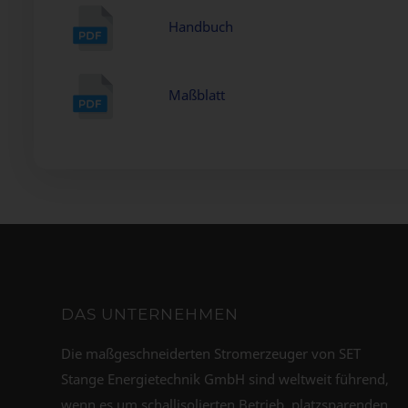
Handbuch
Maßblatt
DAS UNTERNEHMEN
Die maßgeschneiderten Stromerzeuger von SET
Stange Energietechnik GmbH sind weltweit führend,
wenn es um schallisolierten Betrieb, platzsparenden