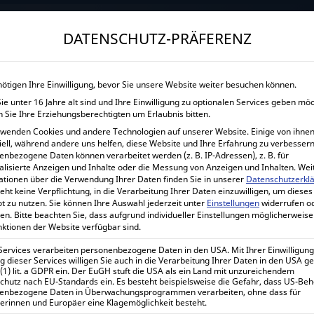
→
Gewerblicher Kunde?
Jetzt Händlerkonditionen sichern!
DATENSCHUTZ-PRÄFERENZ
START
UNTERNEHMEN
SHOP
LEISTUNGEN
nötigen Ihre Einwilligung, bevor Sie unsere Website weiter besuchen können.
e unter 16 Jahre alt sind und Ihre Einwilligung zu optionalen Services geben mö
VICTRON ENERGY Q
 Sie Ihre Erziehungsberechtigten um Erlaubnis bitten.
rwenden Cookies und andere Technologien auf unserer Website. Einige von ihnen
Hom
iell, während andere uns helfen, diese Website und Ihre Erfahrung zu verbessern
enbezogene Daten können verarbeitet werden (z. B. IP-Adressen), z. B. für
alisierte Anzeigen und Inhalte oder die Messung von Anzeigen und Inhalten.
Wei
ationen über die Verwendung Ihrer Daten finden Sie in unserer
Datenschutzerkl
eht keine Verpflichtung, in die Verarbeitung Ihrer Daten einzuwilligen, um dieses
t zu nutzen.
Sie können Ihre Auswahl jederzeit unter
Einstellungen
widerrufen o
Victron Energy Quattro-II 24
en.
Bitte beachten Sie, dass aufgrund individueller Einstellungen möglicherweise
nktionen der Website verfügbar sind.
1.326,75
€
 Services verarbeiten personenbezogene Daten in den USA. Mit Ihrer Einwilligung
inkl. 0% MwSt.
 dieser Services willigen Sie auch in die Verarbeitung Ihrer Daten in den USA 
1.578,83
€
 (1) lit. a GDPR ein. Der EuGH stuft die USA als ein Land mit unzureichendem
inkl. 19% MwSt.
chutz nach EU-Standards ein. Es besteht beispielsweise die Gefahr, dass US-Be
enbezogene Daten in Überwachungsprogrammen verarbeiten, ohne dass für
erinnen und Europäer eine Klagemöglichkeit besteht.
Lieferzeit:
1-7 Werktage