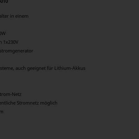
5010
lter in einem
00W
n 1x230V
stromgenerator
steme, auch geeignet für Lithium-Akkus
strom-Netz
entliche Stromnetz möglich
mm