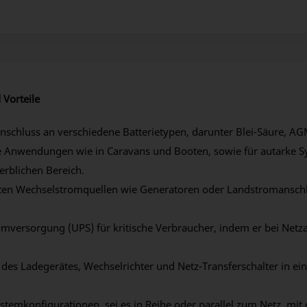
 Vorteile
schluss an verschiedene Batterietypen, darunter Blei-Säure, AG
e Anwendungen wie in Caravans und Booten, sowie für autarke S
rblichen Bereich.
ten Wechselstromquellen wie Generatoren oder Landstromansch
omversorgung (UPS) für kritische Verbraucher, indem er bei Netza
 des Ladegerätes, Wechselrichter und Netz-Transferschalter in e
temkonfigurationen, sei es in Reihe oder parallel zum Netz, mit 