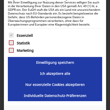
Mit Ihrer Einwilligung zur Nutzung dieser Services willigen Sie auch
in die Verarbeitung Ihrer Daten in den USA gemäß Art. 49 (1) lit. a
GDPR ein. Der EuGH stuft die USA als ein Land mit unzureichendem
Datenschutz nach EU-Standards ein. Es besteht beispielsweise die
Gefahr, dass US-Behörden personenbezogene Daten in
Victron Energy Solarpanel 365W
Überwachungsprogrammen verarbeiten, ohne dass für
Europäerinnen und Europäer eine Klagemöglichkeit besteht.
Mono Series 4c SPM043657203
Es folgt eine Liste der Service-Gruppen, für die eine Einwill
Essenziell
154,43
€
inkl. 0% MwSt.
Statistik
183,77
€
inkl. 19% MwSt.
Marketing
Einwilligung speichern
Artikelnummer:
SPM043657203
Ich akzeptiere alle
Nur essenzielle Cookies akzeptieren
In den Warenkorb
Individuelle Datenschutz-Präferenzen