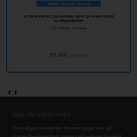
VICTRON ENERGY SOLARPANEL 185W 12V MONO SERIES
4A SPM041851200
110,13
€
inkl. 19% MwSt.
92,55
€
inkl. 0% MwSt.
DAS UNTERNEHMEN
Die maßgeschneiderten Stromerzeuger von SET
Stange Energietechnik GmbH sind weltweit führend,