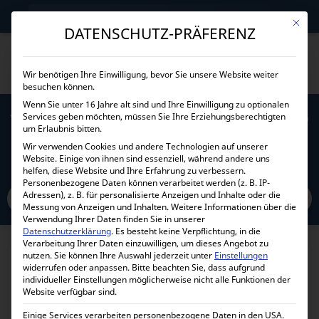
→
Gewerblicher Kunde?
Jetzt Händlerkonditionen sichern!
Mit die
DATENSCHUTZ-PRÄFERENZ
Wir benötigen Ihre Einwilligung, bevor Sie unsere Website weiter
besuchen können.
Wenn Sie unter 16 Jahre alt sind und Ihre Einwilligung zu optionalen
Services geben möchten, müssen Sie Ihre Erziehungsberechtigten
VICTRON ENERGY SOLARPANEL 365W MONO
um Erlaubnis bitten.
SERIES 4C SPM043657203
Wir verwenden Cookies und andere Technologien auf unserer
Website. Einige von ihnen sind essenziell, während andere uns
helfen, diese Website und Ihre Erfahrung zu verbessern.
Home
Personenbezogene Daten können verarbeitet werden (z. B. IP-
Alle Produkte
Solarpanele
Victron Panele
Adressen), z. B. für personalisierte Anzeigen und Inhalte oder die
Victron Energy Solarpanel 365W Mono Series 4c SPM043657203
Messung von Anzeigen und Inhalten.
Weitere Informationen über die
Verwendung Ihrer Daten finden Sie in unserer
Datenschutzerklärung
.
Es besteht keine Verpflichtung, in die
Verarbeitung Ihrer Daten einzuwilligen, um dieses Angebot zu
nutzen.
Sie können Ihre Auswahl jederzeit unter
Einstellungen
widerrufen oder anpassen.
Bitte beachten Sie, dass aufgrund
individueller Einstellungen möglicherweise nicht alle Funktionen der
Website verfügbar sind.
Einige Services verarbeiten personenbezogene Daten in den USA.