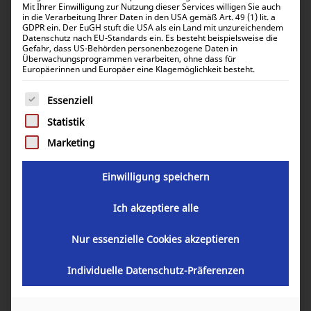
Mit Ihrer Einwilligung zur Nutzung dieser Services willigen Sie auch
in die Verarbeitung Ihrer Daten in den USA gemäß Art. 49 (1) lit. a
GDPR ein. Der EuGH stuft die USA als ein Land mit unzureichendem
Datenschutz nach EU-Standards ein. Es besteht beispielsweise die
Gefahr, dass US-Behörden personenbezogene Daten in
Zylinderlager 50 x 40 C 55 Shore
Überwachungsprogrammen verarbeiten, ohne dass für
Europäerinnen und Europäer eine Klagemöglichkeit besteht.
5,70
€
Es folgt eine Liste der Service-Gruppen, für die eine Einwill
inkl. 0% MwSt.
Essenziell
6,78
€
inkl. 19% MwSt.
Statistik
Marketing
Artikelnummer:
30607-08
Einwilligung speichern
Ich akzeptiere alle
In den Warenkorb
Nur essenzielle Cookies akzeptieren
Individuelle Datenschutz-Präferenzen