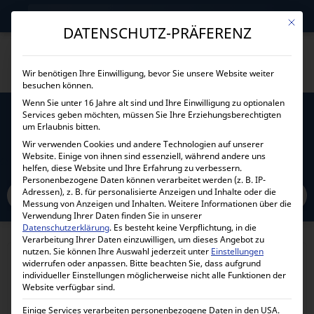
→
Gewerblicher Kunde?
Jetzt Händlerkonditionen sichern!
Mit die
DATENSCHUTZ-PRÄFERENZ
Wir benötigen Ihre Einwilligung, bevor Sie unsere Website weiter
besuchen können.
Wenn Sie unter 16 Jahre alt sind und Ihre Einwilligung zu optionalen
Services geben möchten, müssen Sie Ihre Erziehungsberechtigten
ZYLINDERLAGER 50 X 40 C 55 SHORE
um Erlaubnis bitten.
Wir verwenden Cookies und andere Technologien auf unserer
Website. Einige von ihnen sind essenziell, während andere uns
Home
Alle Produkte
Stromerzeuger und Ersatzteile
helfen, diese Website und Ihre Erfahrung zu verbessern.
Zylinderlager 50 x 40 C 55 Shore
Personenbezogene Daten können verarbeitet werden (z. B. IP-
Adressen), z. B. für personalisierte Anzeigen und Inhalte oder die
Messung von Anzeigen und Inhalten.
Weitere Informationen über die
Verwendung Ihrer Daten finden Sie in unserer
Datenschutzerklärung
.
Es besteht keine Verpflichtung, in die
Verarbeitung Ihrer Daten einzuwilligen, um dieses Angebot zu
nutzen.
Sie können Ihre Auswahl jederzeit unter
Einstellungen
widerrufen oder anpassen.
Bitte beachten Sie, dass aufgrund
individueller Einstellungen möglicherweise nicht alle Funktionen der
Website verfügbar sind.
Einige Services verarbeiten personenbezogene Daten in den USA.