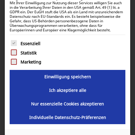
Mit Ihrer Einwilligung zur Nutzung dieser Services willigen Sie auch
in die Verarbeitung Ihrer Daten in den USA gemäß Art. 49 (1) lit. a
GDPR ein. Der EuGH stuft die USA als ein Land mit unzureichendem
Datenschutz nach EU-Standards ein. Es besteht beispielsweise die
Gefahr, dass US-Behörden personenbezogene Daten in
Überwachungsprogrammen verarbeiten, ohne dass für
Europäerinnen und Europäer eine Klagemöglichkeit besteht.
Es folgt eine Liste der Service-Gruppen, für die eine Einwill
Essenziell
Statistik
Victron Temperatursensor für
Marketing
BlueSolar PWM-Pro
Einwilligung speichern
8,78
€
inkl. 0% MwSt.
Ich akzeptiere alle
10,45
€
inkl. 19% MwSt.
Nur essenzielle Cookies akzeptieren
Individuelle Datenschutz-Präferenzen
Artikelnummer:
SCC940100100