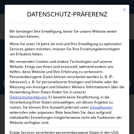
→
Gewerblicher Kunde?
Jetzt Händlerkonditionen sichern!
Mit die
DATENSCHUTZ-PRÄFERENZ
Wir benötigen Ihre Einwilligung, bevor Sie unsere Website weiter
besuchen können.
Wenn Sie unter 16 Jahre alt sind und Ihre Einwilligung zu optionalen
Services geben möchten, müssen Sie Ihre Erziehungsberechtigten
VICTRON TEMPERATURSENSOR FÜR
um Erlaubnis bitten.
BLUESOLAR PWM-PRO
Wir verwenden Cookies und andere Technologien auf unserer
Website. Einige von ihnen sind essenziell, während andere uns
helfen, diese Website und Ihre Erfahrung zu verbessern.
Home
Personenbezogene Daten können verarbeitet werden (z. B. IP-
Alle Produkte
Zubehör
Batterieschutz- und Überwachung
Adressen), z. B. für personalisierte Anzeigen und Inhalte oder die
Victron Temperatursensor für BlueSolar PWM-Pro
Messung von Anzeigen und Inhalten.
Weitere Informationen über die
Verwendung Ihrer Daten finden Sie in unserer
Datenschutzerklärung
.
Es besteht keine Verpflichtung, in die
Verarbeitung Ihrer Daten einzuwilligen, um dieses Angebot zu
nutzen.
Sie können Ihre Auswahl jederzeit unter
Einstellungen
widerrufen oder anpassen.
Bitte beachten Sie, dass aufgrund
individueller Einstellungen möglicherweise nicht alle Funktionen der
Website verfügbar sind.
Einige Services verarbeiten personenbezogene Daten in den USA.