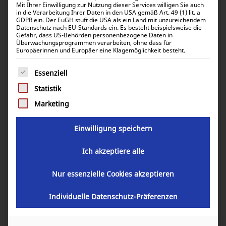
Mit Ihrer Einwilligung zur Nutzung dieser Services willigen Sie auch
in die Verarbeitung Ihrer Daten in den USA gemäß Art. 49 (1) lit. a
GDPR ein. Der EuGH stuft die USA als ein Land mit unzureichendem
Datenschutz nach EU-Standards ein. Es besteht beispielsweise die
Gefahr, dass US-Behörden personenbezogene Daten in
Überwachungsprogrammen verarbeiten, ohne dass für
Europäerinnen und Europäer eine Klagemöglichkeit besteht.
Es folgt eine Liste der Service-Gruppen, für die eine Einwill
Essenziell
Victron – Speicherpaket mit
Statistik
Multiplus-II 48V 1-Phasen 3kVA –
Marketing
5,12kWh Pytes LiFePO4 mit Cerbo GX
Einwilligung speichern
2.779,53
€
inkl. 0% MwSt.
Ich akzeptiere alle
Nur essenzielle Cookies akzeptieren
Individuelle Datenschutz-Präferenzen
1 ×
Victron Energy MultiPlus-II 48/3000/35-32 PMP482305012