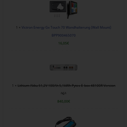
1 ×
Victron Energy Gx Touch 70 Wandhalterung (Wall Mount)
BPP900465070
16,05
€
1 ×
Lithium Akku 51,2V 100Ah 5,1kWh Pytes E-box 48100R Version
"C"
840,00
€