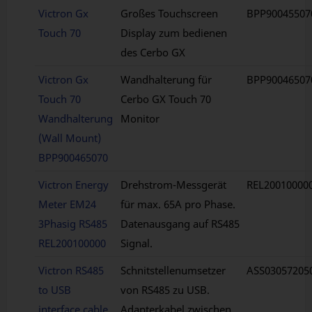
Victron Gx
Großes Touchscreen
BPP90045507
Touch 70
Display zum bedienen
des Cerbo GX
Victron Gx
Wandhalterung für
BPP90046507
Touch 70
Cerbo GX Touch 70
Wandhalterung
Monitor
(Wall Mount)
BPP900465070
Victron Energy
Drehstrom-Messgerät
REL20010000
Meter EM24
für max. 65A pro Phase.
3Phasig RS485
Datenausgang auf RS485
REL200100000
Signal.
Victron RS485
Schnitstellenumsetzer
ASS03057205
to USB
von RS485 zu USB.
interface cable
Adapterkabel zwischen