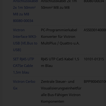
Anschlusskabel
Anschlusskabel 2x 1m
80080-00034
2x 1m 50mm²
50mm² M8 zu M8
M8 zu M8
80080-00034
Victron
PC-Programmierkabel
ASS03014000
Interface MK3-
Konverter für Victron
USB (VE.Bus to
MultiPlus / Quattro u.A.
USB)
SET RJ45 UTP
RJ45 UTP Cat5 Kabel 1,5
10101-01315
CAT5e Cable
m Blau
1,5m blau
Victron Cerbo
Zentrale Steuer- und
BPP90045010
Gx
Visualisierungseinheitfür
alle Bus-Fähigen Victron
Komponenten