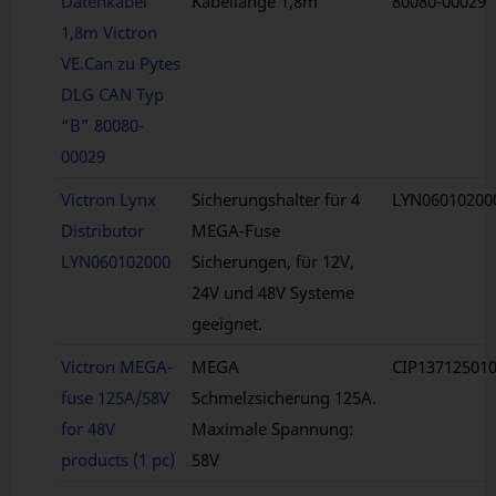
Datenkabel
Kabellänge 1,8m
80080-00029
1,8m Victron
VE.Can zu Pytes
DLG CAN Typ
“B” 80080-
00029
Victron Lynx
Sicherungshalter für 4
LYN06010200
Distributor
MEGA-Fuse
LYN060102000
Sicherungen, für 12V,
24V und 48V Systeme
geeignet.
Victron MEGA-
MEGA
CIP13712501
fuse 125A/58V
Schmelzsicherung 125A.
for 48V
Maximale Spannung:
products (1 pc)
58V