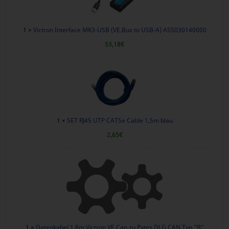
1 ×
Victron Interface MK3-USB (VE.Bus to USB-A) ASS030140000
53,18
€
1 ×
SET RJ45 UTP CAT5e Cable 1,5m blau
2,65
€
1 ×
Datenkabel 1,8m Victron VE.Can zu Pytes DLG CAN Typ "B"