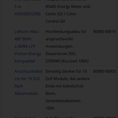
5 m
RS485 Energy Meter und
ASS030572050
Cerbo GX / Color-
Control GX
Lithium Akku
Hochleistungsakku für
80080-00019
48V 50Ah
anspruchsvolle
2,4kWh LFP
Anwendungen.
Victron Energy
Dauerstrom 50A,
kompatibel
(2500W) (Kurzzeit 100A)
Anschlusskabel
Einseitig Stecker für 19
80080-00005
2m für 19 Zoll
Zoll Module, das andere
Rack
Ende mit Kabelschuh
Akkumodule
8mm.
Strombelastbarkeit:
100A