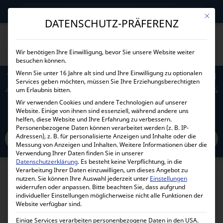
→
Gewerblicher Kunde?
Jetzt Händlerkonditionen sichern!
Mit die
DATENSCHUTZ-PRÄFERENZ
Wir benötigen Ihre Einwilligung, bevor Sie unsere Website weiter
besuchen können.
Wenn Sie unter 16 Jahre alt sind und Ihre Einwilligung zu optionalen
VICTRON – SPEICHERPAKET MIT MULTIPLUS-II
Services geben möchten, müssen Sie Ihre Erziehungsberechtigten
48V 1-PHASEN 3KVA – 5,12KWH PYTES LIFEPO4
um Erlaubnis bitten.
Wir verwenden Cookies und andere Technologien auf unserer
MIT CERBO GX
Website. Einige von ihnen sind essenziell, während andere uns
helfen, diese Website und Ihre Erfahrung zu verbessern.
Personenbezogene Daten können verarbeitet werden (z. B. IP-
Adressen), z. B. für personalisierte Anzeigen und Inhalte oder die
Home
Alle Produkte
Komplettpakete und Angebote
Messung von Anzeigen und Inhalten.
Weitere Informationen über die
Victron – Speicherpaket mit Multiplus-II 48V 1-Phasen 3kVA – 5,12kWh
Verwendung Ihrer Daten finden Sie in unserer
Datenschutzerklärung
.
Es besteht keine Verpflichtung, in die
Pytes LiFePO4 mit Cerbo GX
Verarbeitung Ihrer Daten einzuwilligen, um dieses Angebot zu
nutzen.
Sie können Ihre Auswahl jederzeit unter
Einstellungen
widerrufen oder anpassen.
Bitte beachten Sie, dass aufgrund
Angebot!
individueller Einstellungen möglicherweise nicht alle Funktionen der
Website verfügbar sind.
Einige Services verarbeiten personenbezogene Daten in den USA.