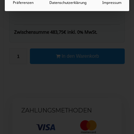
Präferenzen
Datenschutzerklärung
Impressum
Zwischensumme
483,75€
inkl. 0% MwSt.
In den Warenkorb
ZAHLUNGSMETHODEN