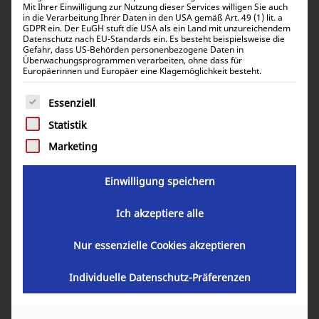
Mit Ihrer Einwilligung zur Nutzung dieser Services willigen Sie auch
in die Verarbeitung Ihrer Daten in den USA gemäß Art. 49 (1) lit. a
GDPR ein. Der EuGH stuft die USA als ein Land mit unzureichendem
Datenschutz nach EU-Standards ein. Es besteht beispielsweise die
Gefahr, dass US-Behörden personenbezogene Daten in
Überwachungsprogrammen verarbeiten, ohne dass für
Europäerinnen und Europäer eine Klagemöglichkeit besteht.
Victron Energy SmartSolar MPPT
Es folgt eine Liste der Service-Gruppen, für die eine Einwill
250/100-MC4 VE.Can SCC125110512
Essenziell
Statistik
483,75
€
Marketing
inkl. 0% MwSt.
575,66
€
inkl. 19% MwSt.
Einwilligung speichern
Ich akzeptiere alle
Artikelnummer:
SCC125110512
Nur essenzielle Cookies akzeptieren
GARANTIE
Individuelle Datenschutz-Präferenzen