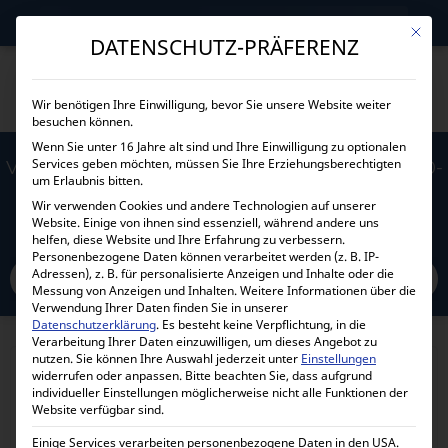
→
Gewerblicher Kunde?
Jetzt Händlerkonditionen sichern!
Mit die
DATENSCHUTZ-PRÄFERENZ
Wir benötigen Ihre Einwilligung, bevor Sie unsere Website weiter
besuchen können.
Wenn Sie unter 16 Jahre alt sind und Ihre Einwilligung zu optionalen
Services geben möchten, müssen Sie Ihre Erziehungsberechtigten
VICTRON ENERGY SMARTSOLAR MPPT 250/100-
um Erlaubnis bitten.
MC4 VE.CAN SCC125110512
Wir verwenden Cookies und andere Technologien auf unserer
Website. Einige von ihnen sind essenziell, während andere uns
helfen, diese Website und Ihre Erfahrung zu verbessern.
Home
Personenbezogene Daten können verarbeitet werden (z. B. IP-
Alle Produkte
Solarladeregler
MPPT Solarregler
Adressen), z. B. für personalisierte Anzeigen und Inhalte oder die
Mit Bluetooth
Messung von Anzeigen und Inhalten.
Weitere Informationen über die
Victron Energy SmartSolar MPPT 250/100-MC4 VE.Can SCC125110512
Verwendung Ihrer Daten finden Sie in unserer
Datenschutzerklärung
.
Es besteht keine Verpflichtung, in die
Verarbeitung Ihrer Daten einzuwilligen, um dieses Angebot zu
nutzen.
Sie können Ihre Auswahl jederzeit unter
Einstellungen
widerrufen oder anpassen.
Bitte beachten Sie, dass aufgrund
individueller Einstellungen möglicherweise nicht alle Funktionen der
Website verfügbar sind.
Einige Services verarbeiten personenbezogene Daten in den USA.