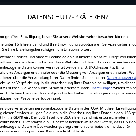
→
Gewerblicher Kunde?
Jetzt Händlerkonditionen sichern!
DATENSCHUTZ-PRÄFERENZ
START
UNTERNEHMEN
SHOP
LEISTUNGEN
nötigen Ihre Einwilligung, bevor Sie unsere Website weiter besuchen können.
e unter 16 Jahre alt sind und Ihre Einwilligung zu optionalen Services geben mö
VICTRON ENERGY BLU
 Sie Ihre Erziehungsberechtigten um Erlaubnis bitten.
rwenden Cookies und andere Technologien auf unserer Website. Einige von ihnen
Home
Alle Produkte
Solarladeregler
PWM Sola
iell, während andere uns helfen, diese Website und Ihre Erfahrung zu verbessern
enbezogene Daten können verarbeitet werden (z. B. IP-Adressen), z. B. für
alisierte Anzeigen und Inhalte oder die Messung von Anzeigen und Inhalten.
Wei
ationen über die Verwendung Ihrer Daten finden Sie in unserer
Datenschutzerkl
eht keine Verpflichtung, in die Verarbeitung Ihrer Daten einzuwilligen, um dieses
Victron Energy BlueSolar PW
t zu nutzen.
Sie können Ihre Auswahl jederzeit unter
Einstellungen
widerrufen o
en.
Bitte beachten Sie, dass aufgrund individueller Einstellungen möglicherweise
nktionen der Website verfügbar sind.
32,97
€
inkl. 0% MwSt.
 Services verarbeiten personenbezogene Daten in den USA. Mit Ihrer Einwilligung
 dieser Services willigen Sie auch in die Verarbeitung Ihrer Daten in den USA 
39,23
€
inkl. 19% MwSt.
 (1) lit. a GDPR ein. Der EuGH stuft die USA als ein Land mit unzureichendem
chutz nach EU-Standards ein. Es besteht beispielsweise die Gefahr, dass US-Be
enbezogene Daten in Überwachungsprogrammen verarbeiten, ohne dass für
Lieferzeit:
1-7 Werktage
erinnen und Europäer eine Klagemöglichkeit besteht.