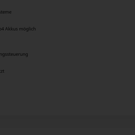
ysteme
o4 Akkus möglich
ungssteuerung
zt