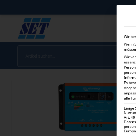
Wir be
Wenn Si
müssen
Wir ve
essenz
Person
person
Inform
Es best
Angebo
anpass
alle Fu
Einige
Nutzung
Art. 49
Datens
person
Europä