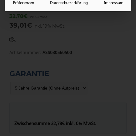
Präferenzen
Datenschutzerklärung
Impressum
32,78
€
inkl. 0% MwSt.
39,01
€
inkl. 19% MwSt.
Artikelnummer:
ASS030560500
GARANTIE
Zwischensumme
32,78€
inkl. 0% MwSt.