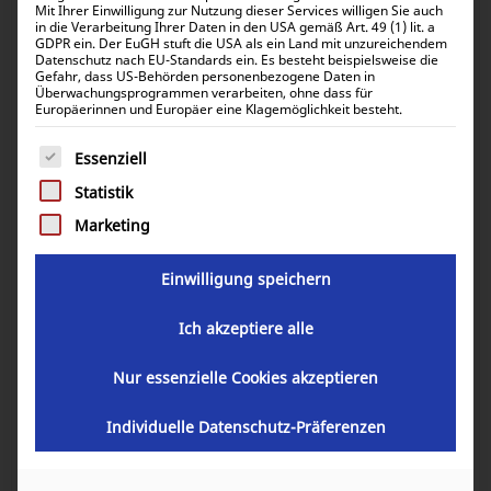
Mit Ihrer Einwilligung zur Nutzung dieser Services willigen Sie auch
in die Verarbeitung Ihrer Daten in den USA gemäß Art. 49 (1) lit. a
GDPR ein. Der EuGH stuft die USA als ein Land mit unzureichendem
Datenschutz nach EU-Standards ein. Es besteht beispielsweise die
Gefahr, dass US-Behörden personenbezogene Daten in
Überwachungsprogrammen verarbeiten, ohne dass für
Europäerinnen und Europäer eine Klagemöglichkeit besteht.
Es folgt eine Liste der Service-Gruppen, für die eine Einwill
Essenziell
Statistik
Marketing
Einwilligung speichern
Ich akzeptiere alle
Nur essenzielle Cookies akzeptieren
Victron Energy 3 poliges
Verlängerungskabel 5m für Lithium
Individuelle Datenschutz-Präferenzen
Smart Akkus (2 Stück Packung)
ASS030560500