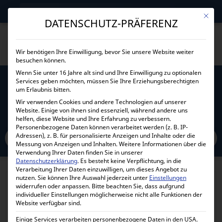
→
Gewerblicher Kunde?
Jetzt Händlerkonditionen sichern!
Mit die
DATENSCHUTZ-PRÄFERENZ
Wir benötigen Ihre Einwilligung, bevor Sie unsere Website weiter
besuchen können.
VICTRON ENERGY 3 POLIGES
Wenn Sie unter 16 Jahre alt sind und Ihre Einwilligung zu optionalen
Services geben möchten, müssen Sie Ihre Erziehungsberechtigten
VERLÄNGERUNGSKABEL 5M FÜR LITHIUM
um Erlaubnis bitten.
SMART AKKUS (2 STÜCK PACKUNG)
Wir verwenden Cookies und andere Technologien auf unserer
ASS030560500
Website. Einige von ihnen sind essenziell, während andere uns
helfen, diese Website und Ihre Erfahrung zu verbessern.
Personenbezogene Daten können verarbeitet werden (z. B. IP-
Adressen), z. B. für personalisierte Anzeigen und Inhalte oder die
Messung von Anzeigen und Inhalten.
Weitere Informationen über die
Verwendung Ihrer Daten finden Sie in unserer
Home
Alle Produkte
Zubehör
Kabel
Datenkabel
Spezialkabel
Datenschutzerklärung
.
Es besteht keine Verpflichtung, in die
Victron Energy 3 poliges Verlängerungskabel 5m für Lithium Smart Akkus
Verarbeitung Ihrer Daten einzuwilligen, um dieses Angebot zu
(2 Stück Packung) ASS030560500
nutzen.
Sie können Ihre Auswahl jederzeit unter
Einstellungen
widerrufen oder anpassen.
Bitte beachten Sie, dass aufgrund
individueller Einstellungen möglicherweise nicht alle Funktionen der
Website verfügbar sind.
Einige Services verarbeiten personenbezogene Daten in den USA.