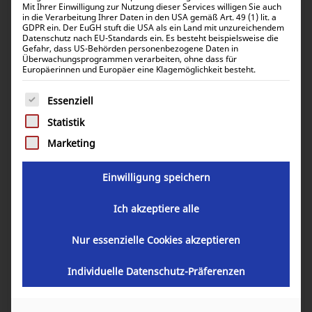
Mit Ihrer Einwilligung zur Nutzung dieser Services willigen Sie auch
in die Verarbeitung Ihrer Daten in den USA gemäß Art. 49 (1) lit. a
GDPR ein. Der EuGH stuft die USA als ein Land mit unzureichendem
Datenschutz nach EU-Standards ein. Es besteht beispielsweise die
Gefahr, dass US-Behörden personenbezogene Daten in
Überwachungsprogrammen verarbeiten, ohne dass für
Europäerinnen und Europäer eine Klagemöglichkeit besteht.
Victron Cable for Smart BMS CL
Es folgt eine Liste der Service-Gruppen, für die eine Einwill
12/100 ASS070200100
Essenziell
Statistik
11,63
€
Marketing
inkl. 0% MwSt.
13,84
€
inkl. 19% MwSt.
Einwilligung speichern
Ich akzeptiere alle
Artikelnummer:
ASS070200100
Nur essenzielle Cookies akzeptieren
GARANTIE
Individuelle Datenschutz-Präferenzen