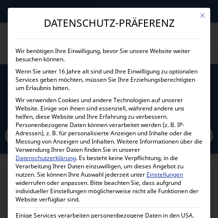
→
Gewerblicher Kunde?
Jetzt Händlerkonditionen sichern!
Mit die
DATENSCHUTZ-PRÄFERENZ
Wir benötigen Ihre Einwilligung, bevor Sie unsere Website weiter
besuchen können.
Wenn Sie unter 16 Jahre alt sind und Ihre Einwilligung zu optionalen
Services geben möchten, müssen Sie Ihre Erziehungsberechtigten
VICTRON CABLE FOR SMART BMS CL 12/100
um Erlaubnis bitten.
ASS070200100
Wir verwenden Cookies und andere Technologien auf unserer
Website. Einige von ihnen sind essenziell, während andere uns
helfen, diese Website und Ihre Erfahrung zu verbessern.
Home
Personenbezogene Daten können verarbeitet werden (z. B. IP-
Alle Produkte
Zubehör
Kabel
Datenkabel
Spezialkabel
Adressen), z. B. für personalisierte Anzeigen und Inhalte oder die
Victron Cable for Smart BMS CL 12/100 ASS070200100
Messung von Anzeigen und Inhalten.
Weitere Informationen über die
Verwendung Ihrer Daten finden Sie in unserer
Datenschutzerklärung
.
Es besteht keine Verpflichtung, in die
Verarbeitung Ihrer Daten einzuwilligen, um dieses Angebot zu
nutzen.
Sie können Ihre Auswahl jederzeit unter
Einstellungen
widerrufen oder anpassen.
Bitte beachten Sie, dass aufgrund
individueller Einstellungen möglicherweise nicht alle Funktionen der
Website verfügbar sind.
Einige Services verarbeiten personenbezogene Daten in den USA.