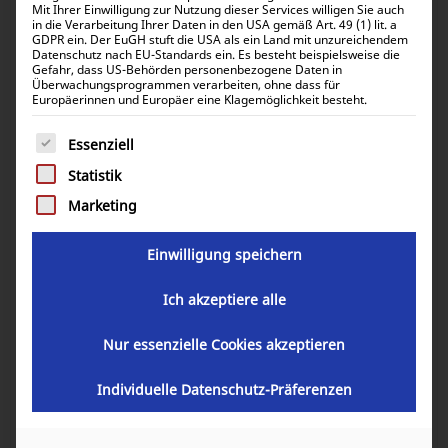
Mit Ihrer Einwilligung zur Nutzung dieser Services willigen Sie auch
in die Verarbeitung Ihrer Daten in den USA gemäß Art. 49 (1) lit. a
GDPR ein. Der EuGH stuft die USA als ein Land mit unzureichendem
Datenschutz nach EU-Standards ein. Es besteht beispielsweise die
Victron Energy Blue Smart IP67
Gefahr, dass US-Behörden personenbezogene Daten in
Überwachungsprogrammen verarbeiten, ohne dass für
Charger 24/12 (1+Si) BPC241214006
Europäerinnen und Europäer eine Klagemöglichkeit besteht.
Es folgt eine Liste der Service-Gruppen, für die eine Einwill
Essenziell
145,73
€
inkl. 0% MwSt.
Statistik
173,42
€
inkl. 19% MwSt.
Marketing
Einwilligung speichern
Artikelnummer:
BPC241214006
Ich akzeptiere alle
GARANTIE
Nur essenzielle Cookies akzeptieren
Individuelle Datenschutz-Präferenzen