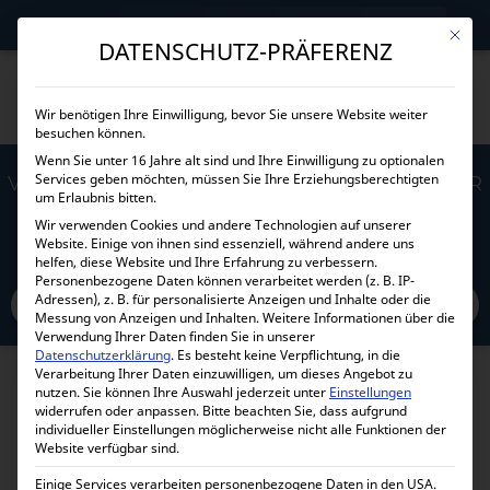
→
Gewerblicher Kunde?
Jetzt Händlerkonditionen sichern!
Mit die
DATENSCHUTZ-PRÄFERENZ
Wir benötigen Ihre Einwilligung, bevor Sie unsere Website weiter
besuchen können.
Wenn Sie unter 16 Jahre alt sind und Ihre Einwilligung zu optionalen
Services geben möchten, müssen Sie Ihre Erziehungsberechtigten
VICTRON ENERGY BLUE SMART IP67 CHARGER
um Erlaubnis bitten.
24/12 (1+SI) BPC241214006
Wir verwenden Cookies und andere Technologien auf unserer
Website. Einige von ihnen sind essenziell, während andere uns
helfen, diese Website und Ihre Erfahrung zu verbessern.
Home
Personenbezogene Daten können verarbeitet werden (z. B. IP-
Alle Produkte
Batterieladegeräte
24 Volt
Adressen), z. B. für personalisierte Anzeigen und Inhalte oder die
Victron Energy Blue Smart IP67 Charger 24/12 (1+Si) BPC241214006
Messung von Anzeigen und Inhalten.
Weitere Informationen über die
Verwendung Ihrer Daten finden Sie in unserer
Datenschutzerklärung
.
Es besteht keine Verpflichtung, in die
Verarbeitung Ihrer Daten einzuwilligen, um dieses Angebot zu
nutzen.
Sie können Ihre Auswahl jederzeit unter
Einstellungen
widerrufen oder anpassen.
Bitte beachten Sie, dass aufgrund
individueller Einstellungen möglicherweise nicht alle Funktionen der
Website verfügbar sind.
Einige Services verarbeiten personenbezogene Daten in den USA.