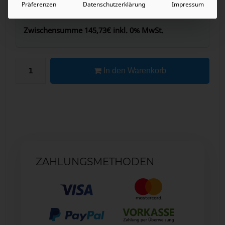
Präferenzen
Datenschutzerklärung
Impressum
Zwischensumme
145,73€
inkl. 0% MwSt.
In den Warenkorb
ZAHLUNGSMETHODEN