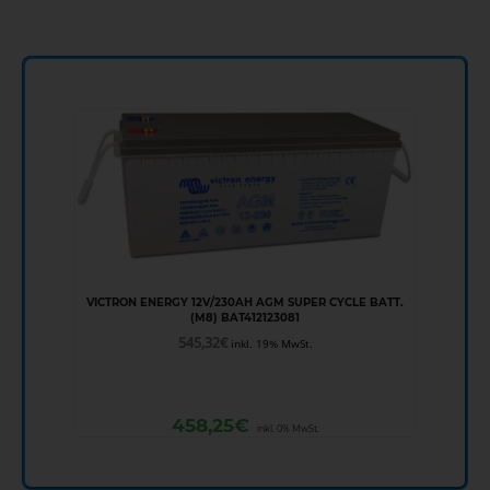
VICTRON ENERGY 12V/230AH AGM SUPER CYCLE BATT.
(M8) BAT412123081
545,32
€
inkl. 19% MwSt.
458,25
€
inkl. 0% MwSt.