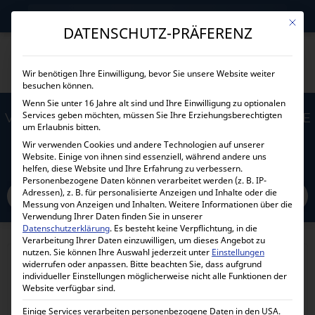
→
Gewerblicher Kunde?
Jetzt Händlerkonditionen sichern!
Mit die
DATENSCHUTZ-PRÄFERENZ
Wir benötigen Ihre Einwilligung, bevor Sie unsere Website weiter
besuchen können.
Wenn Sie unter 16 Jahre alt sind und Ihre Einwilligung zu optionalen
Services geben möchten, müssen Sie Ihre Erziehungsberechtigten
VICTRON ENERGY 12V 25AH AGM SUPER CYCLE
um Erlaubnis bitten.
BATT. (M5) BAT412025081
Wir verwenden Cookies und andere Technologien auf unserer
Website. Einige von ihnen sind essenziell, während andere uns
helfen, diese Website und Ihre Erfahrung zu verbessern.
Home
Personenbezogene Daten können verarbeitet werden (z. B. IP-
Alle Produkte
Batterien und Akkus
AGM
Adressen), z. B. für personalisierte Anzeigen und Inhalte oder die
Victron Energy 12V 25Ah AGM Super Cycle Batt. (M5) BAT412025081
Messung von Anzeigen und Inhalten.
Weitere Informationen über die
Verwendung Ihrer Daten finden Sie in unserer
Datenschutzerklärung
.
Es besteht keine Verpflichtung, in die
Verarbeitung Ihrer Daten einzuwilligen, um dieses Angebot zu
nutzen.
Sie können Ihre Auswahl jederzeit unter
Einstellungen
widerrufen oder anpassen.
Bitte beachten Sie, dass aufgrund
individueller Einstellungen möglicherweise nicht alle Funktionen der
Website verfügbar sind.
Einige Services verarbeiten personenbezogene Daten in den USA.