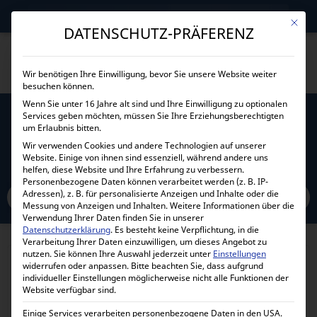
→
Gewerblicher Kunde?
Jetzt Händlerkonditionen sichern!
Mit die
DATENSCHUTZ-PRÄFERENZ
Wir benötigen Ihre Einwilligung, bevor Sie unsere Website weiter
besuchen können.
Wenn Sie unter 16 Jahre alt sind und Ihre Einwilligung zu optionalen
Services geben möchten, müssen Sie Ihre Erziehungsberechtigten
STROMWANDLER 300A ZU 5A DM2TMA0300
um Erlaubnis bitten.
AUFKLAPPBAR
Wir verwenden Cookies und andere Technologien auf unserer
Website. Einige von ihnen sind essenziell, während andere uns
helfen, diese Website und Ihre Erfahrung zu verbessern.
Home
Personenbezogene Daten können verarbeitet werden (z. B. IP-
Alle Produkte
Zubehör
Energy Meter
Adressen), z. B. für personalisierte Anzeigen und Inhalte oder die
Stromwandler 300A zu 5A DM2TMA0300 Aufklappbar
Messung von Anzeigen und Inhalten.
Weitere Informationen über die
Verwendung Ihrer Daten finden Sie in unserer
Datenschutzerklärung
.
Es besteht keine Verpflichtung, in die
Verarbeitung Ihrer Daten einzuwilligen, um dieses Angebot zu
nutzen.
Sie können Ihre Auswahl jederzeit unter
Einstellungen
widerrufen oder anpassen.
Bitte beachten Sie, dass aufgrund
individueller Einstellungen möglicherweise nicht alle Funktionen der
Website verfügbar sind.
Einige Services verarbeiten personenbezogene Daten in den USA.