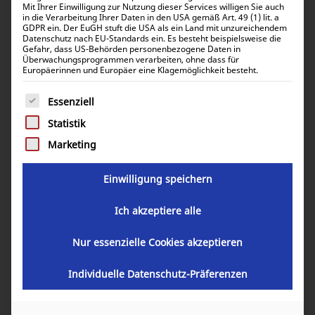
Mit Ihrer Einwilligung zur Nutzung dieser Services willigen Sie auch
in die Verarbeitung Ihrer Daten in den USA gemäß Art. 49 (1) lit. a
GDPR ein. Der EuGH stuft die USA als ein Land mit unzureichendem
Datenschutz nach EU-Standards ein. Es besteht beispielsweise die
Gefahr, dass US-Behörden personenbezogene Daten in
Stromwandler 300A zu 5A
Überwachungsprogrammen verarbeiten, ohne dass für
Europäerinnen und Europäer eine Klagemöglichkeit besteht.
DM2TMA0300 Aufklappbar
Es folgt eine Liste der Service-Gruppen, für die eine Einwill
Essenziell
100,60
€
Statistik
inkl. 0% MwSt.
119,71
€
inkl. 19% MwSt.
Marketing
Einwilligung speichern
Artikelnummer:
35100-00084
Ich akzeptiere alle
Nur essenzielle Cookies akzeptieren
In den Warenkorb
Individuelle Datenschutz-Präferenzen