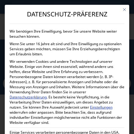
→
Gewerblicher Kunde?
Jetzt Händlerkonditionen sichern!
Mit die
DATENSCHUTZ-PRÄFERENZ
Wir benötigen Ihre Einwilligung, bevor Sie unsere Website weiter
besuchen können.
Wenn Sie unter 16 Jahre alt sind und Ihre Einwilligung zu optionalen
Services geben möchten, müssen Sie Ihre Erziehungsberechtigten
ÖLFILTER FÜR LOMBARDINI / KOHLER
um Erlaubnis bitten.
LDW/KDW 1003 UND 1404
Wir verwenden Cookies und andere Technologien auf unserer
Website. Einige von ihnen sind essenziell, während andere uns
helfen, diese Website und Ihre Erfahrung zu verbessern.
Home
Personenbezogene Daten können verarbeitet werden (z. B. IP-
Alle Produkte
Stromerzeuger und Ersatzteile
Adressen), z. B. für personalisierte Anzeigen und Inhalte oder die
Ölfilter für Lombardini / Kohler LDW/KDW 1003 und 1404
Messung von Anzeigen und Inhalten.
Weitere Informationen über die
Verwendung Ihrer Daten finden Sie in unserer
Datenschutzerklärung
.
Es besteht keine Verpflichtung, in die
Verarbeitung Ihrer Daten einzuwilligen, um dieses Angebot zu
nutzen.
Sie können Ihre Auswahl jederzeit unter
Einstellungen
widerrufen oder anpassen.
Bitte beachten Sie, dass aufgrund
individueller Einstellungen möglicherweise nicht alle Funktionen der
Website verfügbar sind.
Einige Services verarbeiten personenbezogene Daten in den USA.