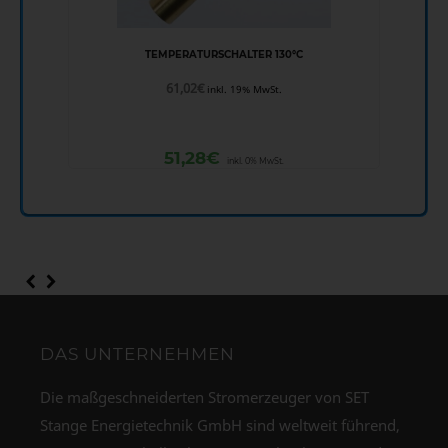
TEMPERATURSCHALTER 130°C
61,02
€
inkl. 19% MwSt.
51,28
€
inkl. 0% MwSt.
DAS UNTERNEHMEN
Die maßgeschneiderten Stromerzeuger von SET
Stange Energietechnik GmbH sind weltweit führend,