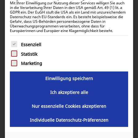
Mit Ihrer Einwilligung zur Nutzung dieser Services willigen Sie auch
in die Verarbeitung Ihrer Daten in den USA gemäß Art. 49 (1) lit. a
GDPR ein. Der EuGH stuft die USA als ein Land mit unzureichendem
Datenschutz nach EU-Standards ein. Es besteht beispielsweise die
Gefahr, dass US-Behörden personenbezogene Daten in
Ölfilter für Lombardini / Kohler
Überwachungsprogrammen verarbeiten, ohne dass für
Europäerinnen und Europäer eine Klagemöglichkeit besteht.
LDW/KDW 1003 und 1404
Es folgt eine Liste der Service-Gruppen, für die eine Einwill
Essenziell
18,86
€
inkl. 0% MwSt.
Statistik
22,44
€
inkl. 19% MwSt.
Marketing
Einwilligung speichern
Artikelnummer:
50501-00
Ich akzeptiere alle
Nur essenzielle Cookies akzeptieren
In den Warenkorb
Individuelle Datenschutz-Präferenzen