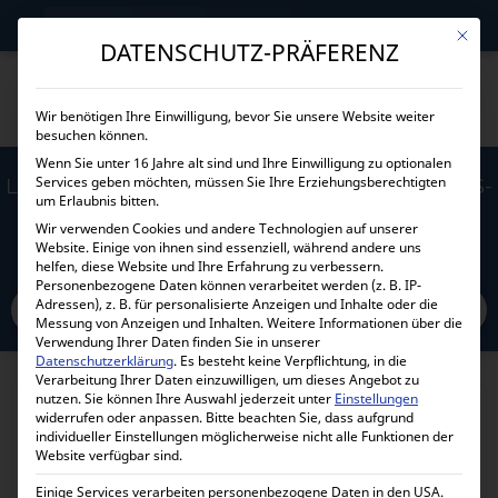
→
Gewerblicher Kunde?
Jetzt Händlerkonditionen sichern!
Mit die
DATENSCHUTZ-PRÄFERENZ
Wir benötigen Ihre Einwilligung, bevor Sie unsere Website weiter
besuchen können.
Wenn Sie unter 16 Jahre alt sind und Ihre Einwilligung zu optionalen
Services geben möchten, müssen Sie Ihre Erziehungsberechtigten
LIONSHEE MICRO WECHSELRICHTER 800W LS-
um Erlaubnis bitten.
800 VERSION 2
Wir verwenden Cookies und andere Technologien auf unserer
Website. Einige von ihnen sind essenziell, während andere uns
helfen, diese Website und Ihre Erfahrung zu verbessern.
Home
Personenbezogene Daten können verarbeitet werden (z. B. IP-
Alle Produkte
Wechselrichter
Solarwechselrichter
Adressen), z. B. für personalisierte Anzeigen und Inhalte oder die
48 Volt SW
Lionshee Micro Wechselrichter 800W LS-800 Version 2
Messung von Anzeigen und Inhalten.
Weitere Informationen über die
Verwendung Ihrer Daten finden Sie in unserer
Datenschutzerklärung
.
Es besteht keine Verpflichtung, in die
Verarbeitung Ihrer Daten einzuwilligen, um dieses Angebot zu
nutzen.
Sie können Ihre Auswahl jederzeit unter
Einstellungen
widerrufen oder anpassen.
Bitte beachten Sie, dass aufgrund
individueller Einstellungen möglicherweise nicht alle Funktionen der
Website verfügbar sind.
Einige Services verarbeiten personenbezogene Daten in den USA.