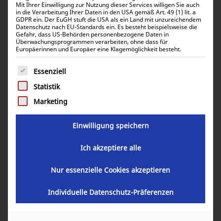
Mit Ihrer Einwilligung zur Nutzung dieser Services willigen Sie auch
Keilriemen für Deutz F04M2011
in die Verarbeitung Ihrer Daten in den USA gemäß Art. 49 (1) lit. a
GDPR ein. Der EuGH stuft die USA als ein Land mit unzureichendem
Datenschutz nach EU-Standards ein. Es besteht beispielsweise die
Gefahr, dass US-Behörden personenbezogene Daten in
12,54
€
Überwachungsprogrammen verarbeiten, ohne dass für
inkl. 0% MwSt.
Europäerinnen und Europäer eine Klagemöglichkeit besteht.
14,92
€
inkl. 19% MwSt.
Es folgt eine Liste der Service-Gruppen, für die eine Einwill
Essenziell
Statistik
Artikelnummer:
33932-22
Marketing
Einwilligung speichern
In den Warenkorb
Ich akzeptiere alle
Nur essenzielle Cookies akzeptieren
Individuelle Datenschutz-Präferenzen