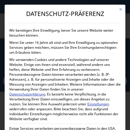
→
Gewerblicher Kunde?
Jetzt Händlerkonditionen sichern!
Mit die
DATENSCHUTZ-PRÄFERENZ
Wir benötigen Ihre Einwilligung, bevor Sie unsere Website weiter
besuchen können.
Wenn Sie unter 16 Jahre alt sind und Ihre Einwilligung zu optionalen
Services geben möchten, müssen Sie Ihre Erziehungsberechtigten
KEILRIEMEN FÜR DEUTZ F04M2011
um Erlaubnis bitten.
Wir verwenden Cookies und andere Technologien auf unserer
Website. Einige von ihnen sind essenziell, während andere uns
Home
Alle Produkte
Stromerzeuger und Ersatzteile
helfen, diese Website und Ihre Erfahrung zu verbessern.
Keilriemen für Deutz F04M2011
Personenbezogene Daten können verarbeitet werden (z. B. IP-
Adressen), z. B. für personalisierte Anzeigen und Inhalte oder die
Messung von Anzeigen und Inhalten.
Weitere Informationen über die
Verwendung Ihrer Daten finden Sie in unserer
Datenschutzerklärung
.
Es besteht keine Verpflichtung, in die
Verarbeitung Ihrer Daten einzuwilligen, um dieses Angebot zu
nutzen.
Sie können Ihre Auswahl jederzeit unter
Einstellungen
widerrufen oder anpassen.
Bitte beachten Sie, dass aufgrund
individueller Einstellungen möglicherweise nicht alle Funktionen der
Website verfügbar sind.
Einige Services verarbeiten personenbezogene Daten in den USA.