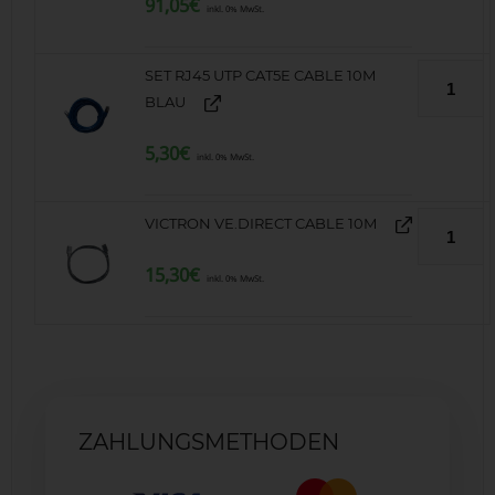
91,05
€
inkl. 0% MwSt.
SET RJ45 UTP CAT5E CABLE 10M
BLAU
5,30
€
inkl. 0% MwSt.
VICTRON VE.DIRECT CABLE 10M
15,30
€
inkl. 0% MwSt.
ZAHLUNGSMETHODEN