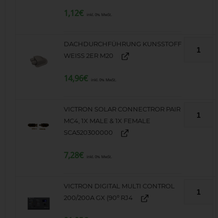
1,12
€
inkl. 0% MwSt.
DACHDURCHFÜHRUNG KUNSSTOFF
WEISS 2ER M20
14,96
€
inkl. 0% MwSt.
VICTRON SOLAR CONNECTROR PAIR
MC4, 1X MALE & 1X FEMALE
SCA520300000
7,28
€
inkl. 0% MwSt.
VICTRON DIGITAL MULTI CONTROL
200/200A GX (90º RJ4