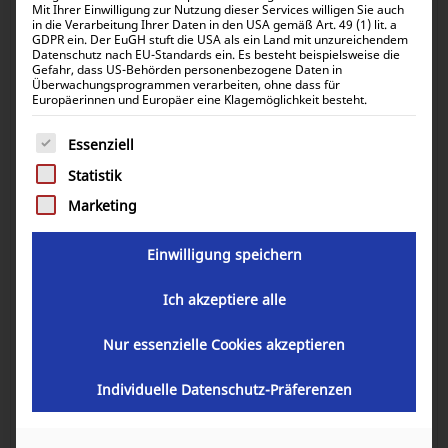
Mit Ihrer Einwilligung zur Nutzung dieser Services willigen Sie auch
in die Verarbeitung Ihrer Daten in den USA gemäß Art. 49 (1) lit. a
GDPR ein. Der EuGH stuft die USA als ein Land mit unzureichendem
Datenschutz nach EU-Standards ein. Es besteht beispielsweise die
Gefahr, dass US-Behörden personenbezogene Daten in
Überwachungsprogrammen verarbeiten, ohne dass für
Europäerinnen und Europäer eine Klagemöglichkeit besteht.
Es folgt eine Liste der Service-Gruppen, für die eine Einwill
Essenziell
Statistik
Marketing
Einphasen Wohnmobilsystem mit
Victron 1600VA
Einwilligung speichern
Ich akzeptiere alle
Artikelnummer:
SET-BUNDLE-B12
Nur essenzielle Cookies akzeptieren
Individuelle Datenschutz-Präferenzen
1.033,28
€
inkl. 0% MwSt.