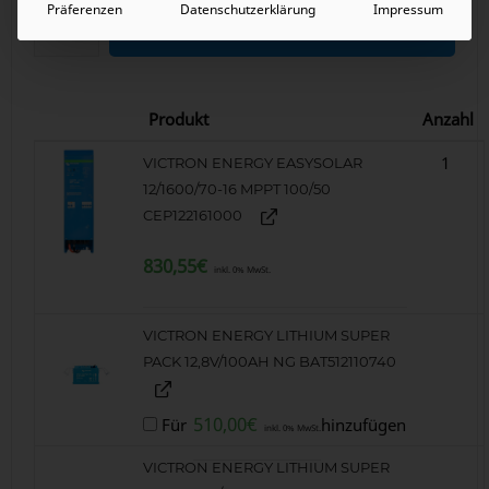
Präferenzen
Datenschutzerklärung
Impressum
In den Warenkorb
Produkt
Anzahl
1
VICTRON ENERGY EASYSOLAR
12/1600/70-16 MPPT 100/50
CEP122161000
830,55
€
inkl. 0% MwSt.
VICTRON ENERGY LITHIUM SUPER
PACK 12,8V/100AH NG BAT512110740
510,00
€
Für
hinzufügen
inkl. 0% MwSt.
VICTRON ENERGY LITHIUM SUPER