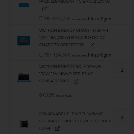
PACK 12,8V/200AH NG BAT512120740
832,73
€
Für
hinzufügen
inkl. 0% MwSt.
VICTRON ENERGY ORION-TR SMART
12/12-18A (220W) ISOLATED DC-DC
CHARGER ORI121222120
124,58
€
Für
hinzufügen
inkl. 0% MwSt.
VICTRON ENERGY SOLARPANEL
130W-12V MONO SERIES 4C
SPM041303603
67,73
€
inkl. 0% MwSt.
SOLARKABEL FLEXIBEL 1X6MM²
SCHWARZ DOPPELT ISOLIERT 1000V
(LFM)