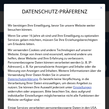
→
Gewerblicher Kunde?
Jetzt Händlerkonditionen sichern!
Mit die
DATENSCHUTZ-PRÄFERENZ
Wir benötigen Ihre Einwilligung, bevor Sie unsere Website weiter
besuchen können.
Wenn Sie unter 16 Jahre alt sind und Ihre Einwilligung zu optionalen
Services geben möchten, müssen Sie Ihre Erziehungsberechtigten
EINPHASEN WOHNMOBILSYSTEM MIT VICTRON
um Erlaubnis bitten.
1600VA
Wir verwenden Cookies und andere Technologien auf unserer
Website. Einige von ihnen sind essenziell, während andere uns
helfen, diese Website und Ihre Erfahrung zu verbessern.
Home
Personenbezogene Daten können verarbeitet werden (z. B. IP-
Alle Produkte
Komplettpakete und Angebote
Adressen), z. B. für personalisierte Anzeigen und Inhalte oder die
Einphasen Wohnmobilsystem mit Victron 1600VA
Messung von Anzeigen und Inhalten.
Weitere Informationen über die
Verwendung Ihrer Daten finden Sie in unserer
Datenschutzerklärung
.
Es besteht keine Verpflichtung, in die
Verarbeitung Ihrer Daten einzuwilligen, um dieses Angebot zu
nutzen.
Sie können Ihre Auswahl jederzeit unter
Einstellungen
widerrufen oder anpassen.
Bitte beachten Sie, dass aufgrund
individueller Einstellungen möglicherweise nicht alle Funktionen der
Website verfügbar sind.
Einige Services verarbeiten personenbezogene Daten in den USA.